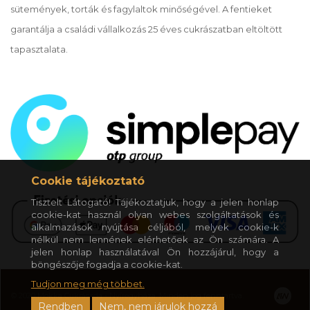
sütemények, torták és fagylaltok minőségével. A fentieket
garantálja a családi vállalkozás 25 éves cukrászatban eltöltött
tapasztalata.
Cookie tájékoztató
Tisztelt Látogató! Tájékoztatjuk, hogy a jelen honlap
cookie-kat használ olyan webes szolgáltatások és
alkalmazások nyújtása céljából, melyek cookie-k
nélkül nem lennének elérhetőek az Ön számára. A
jelen honlap használatával Ön hozzájárul, hogy a
böngészője fogadja a cookie-kat.
Tudjon meg még többet.
© 2020 Mokka Cukrászda - Nyíregyháza. Minden jog fenntartva.
Rendben
Nem, nem járulok hozzá