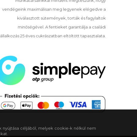
Munkatársainkkal mindent megteszünk, hogy
vendégeink maximálisan meg legyenek elégedve a
kiválasztott sütemények, torták és fagylaltok
minőségével. A fentieket garantálja a családi
állalkozás 25 éves cukrászatban eltöltött tapasztalata.
k nyújtása céljából, melyek cookie-k nélkül nem
kat.