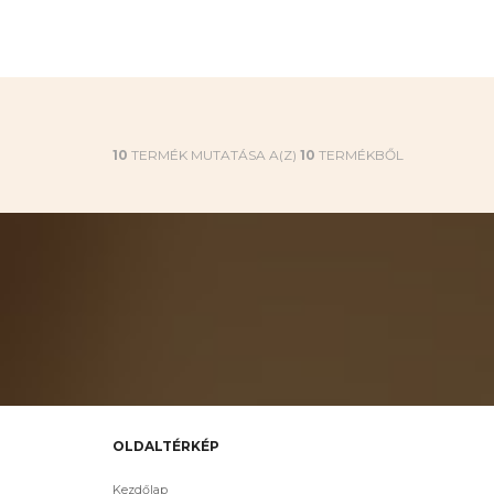
10
TERMÉK MUTATÁSA A(Z)
10
TERMÉKBŐL
OLDALTÉRKÉP
Kezdőlap