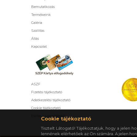
Bemutatkozás
Termékeink
Galéria
Szállítás
Állás
Kapcsolat
ASZF
Fizetési tájékoztató
Adatkezelési tájékoztató
Cookie tájékoztató
Elállás a szerződéstől
Cookie tájékoztató
Tisztelt Látogató! Tájékoztatjuk, hogy a jelen
lennének elérhetőek az Ön számára. A jelen hon