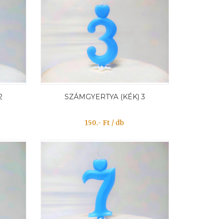
2
SZÁMGYERTYA (KÉK) 3
150.- Ft / db