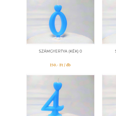
SZÁMGYERTYA (KÉK) 0
150.- Ft / db