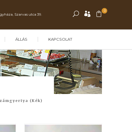
0
gyháza, Szarvas utca 39.
ÁLLÁS
KAPCSOLAT
zámgyertya (Kék)