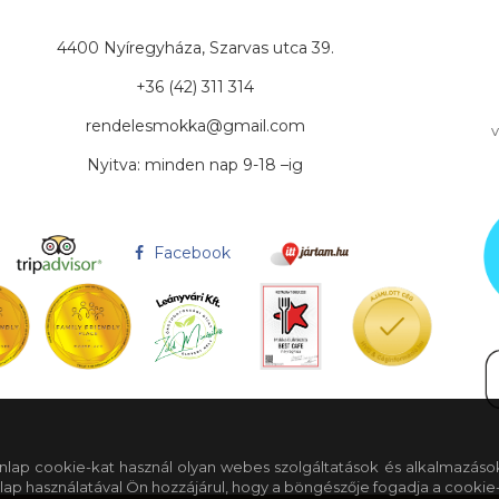
4400 Nyíregyháza, Szarvas utca 39.
+36 (42) 311 314
rendelesmokka@gmail.com
v
Nyitva: minden nap 9-18 –ig
Facebook
 honlap cookie-kat használ olyan webes szolgáltatások és alkalmazáso
lap használatával Ön hozzájárul, hogy a böngészője fogadja a cookie-