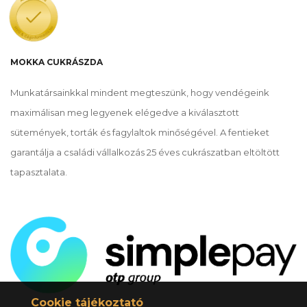
MOKKA CUKRÁSZDA
Munkatársainkkal mindent megteszünk, hogy vendégeink
maximálisan meg legyenek elégedve a kiválasztott
sütemények, torták és fagylaltok minőségével. A fentieket
garantálja a családi vállalkozás 25 éves cukrászatban eltöltött
tapasztalata.
Cookie tájékoztató