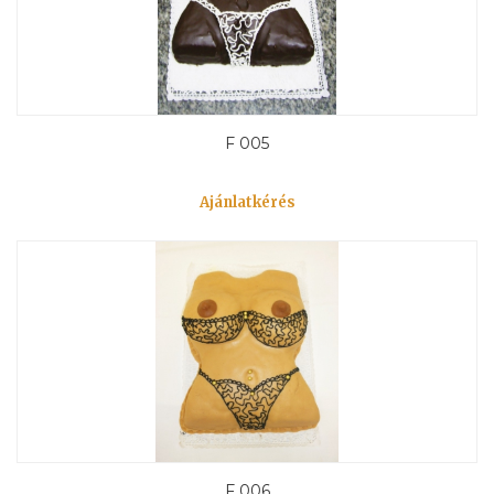
F 005
Ajánlatkérés
F 006