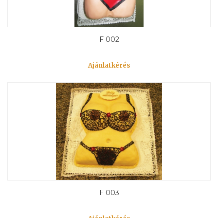
F 002
Ajánlatkérés
F 003