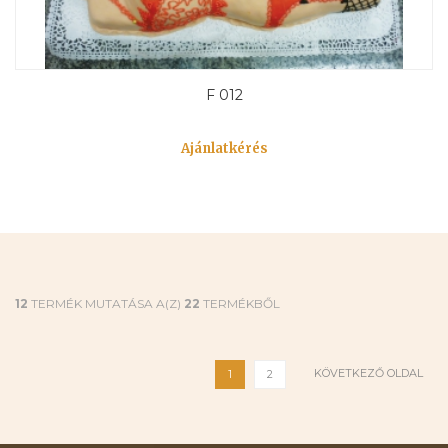
F 012
Ajánlatkérés
12
TERMÉK MUTATÁSA A(Z)
22
TERMÉKBŐL
KÖVETKEZŐ OLDAL
1
2