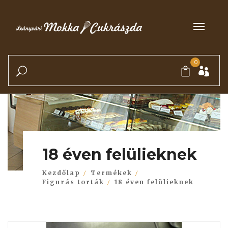
0
18 éven felülieknek
Kezdőlap
Termékek
Figurás torták
18 éven felülieknek