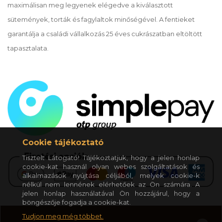
maximálisan meg legyenek elégedve a kiválasztott
sütemények, torták és fagylaltok minőségével. A fentieket
garantálja a családi vállalkozás 25 éves cukrászatban eltöltött
tapasztalata.
Cookie tájékoztató
Tisztelt Látogató! Tájékoztatjuk, hogy a jelen honlap
cookie-kat használ olyan webes szolgáltatások és
alkalmazások nyújtása céljából, melyek cookie-k
nélkül nem lennének elérhetőek az Ön számára. A
jelen honlap használatával Ön hozzájárul, hogy a
böngészője fogadja a cookie-kat.
Tudjon meg még többet.