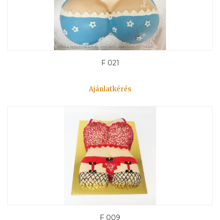
F 021
Ajánlatkérés
F 009