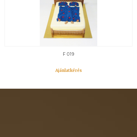
F 019
Ajánlatkérés