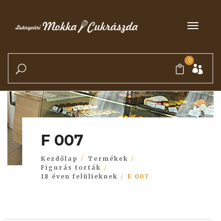
0
F 007
Kezdőlap
Termékek
Figurás torták
18 éven felülieknek
F 007