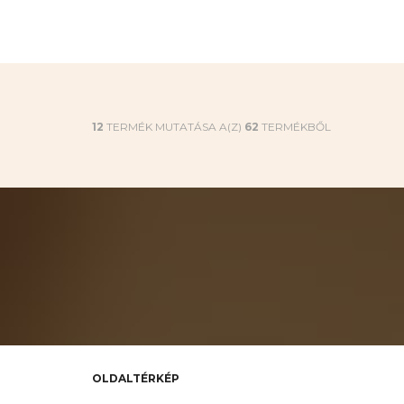
12
TERMÉK MUTATÁSA A(Z)
62
TERMÉKBŐL
OLDALTÉRKÉP