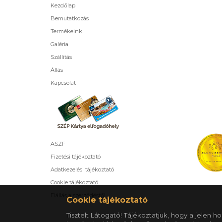
Kezdőlap
Bemutatkozás
Termékeink
Galéria
Szállítás
Állás
Kapcsolat
ASZF
Fizetési tájékoztató
Adatkezelési tájékoztató
Cookie tájékoztató
Elállás a szerződéstől
Cookie tájékoztató
Tisztelt Látogató! Tájékoztatjuk, hogy a jelen