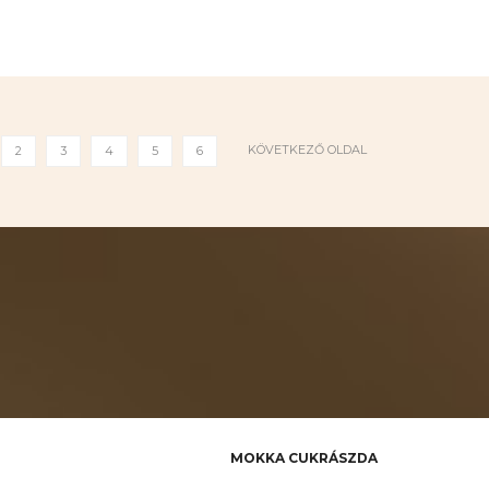
KÖVETKEZŐ OLDAL
2
3
4
5
6
MOKKA CUKRÁSZDA