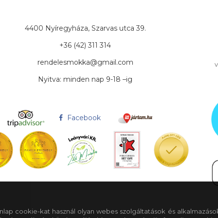
4400 Nyíregyháza, Szarvas utca 39.
+36 (42) 311 314
rendelesmokka@gmail.com
v
Nyitva: minden nap 9-18 –ig
Facebook
 honlap cookie-kat használ olyan webes szolgáltatások és alkalmazáso