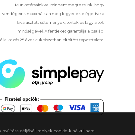
Munkatársainkkal mindent megteszünk, hogy
vendégeink maximálisan meg legyenek elégedve a
kiválasztott sütemények, torták és fagylaltok
minőségével. A fentieket garantálja a családi
állalkozás 25 éves cukrászatban eltöltött tapasztalata.
k nyújtása céljából, melyek cookie-k nélkül nem