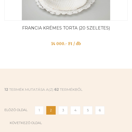
FRANCIA KRÉMES TORTA (20 SZELETES)
14 000.- Ft / db
12
TERMÉK MUTATÁSA A(Z)
62
TERMÉKBŐL
ELŐZŐ OLDAL
1
2
3
4
5
6
KÖVETKEZŐ OLDAL