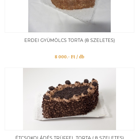
ERDEI GYÜMÖLCS TORTA (8 SZELETES)
8 000.- Ft / db
ÉTCSOKOLÁDÉS TRÜFFEL TORTA ( 8 SZELETES)