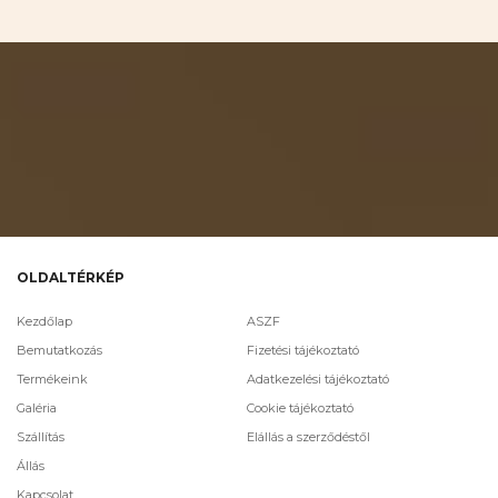
OLDALTÉRKÉP
Kezdőlap
ASZF
Bemutatkozás
Fizetési tájékoztató
Termékeink
Adatkezelési tájékoztató
Galéria
Cookie tájékoztató
Szállítás
Elállás a szerződéstől
Állás
Kapcsolat