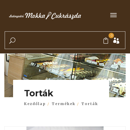
0
Torták
Kezdőlap
Termékek
Torták