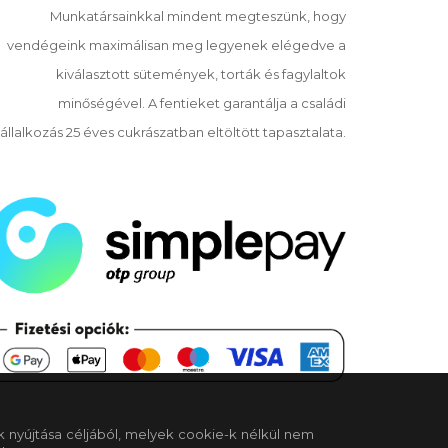
Munkatársainkkal mindent megteszünk, hogy
vendégeink maximálisan meg legyenek elégedve a
kiválasztott sütemények, torták és fagylaltok
minőségével. A fentieket garantálja a családi
állalkozás 25 éves cukrászatban eltöltött tapasztalata.
k nyújtása céljából, melyek cookie-k nélkül nem