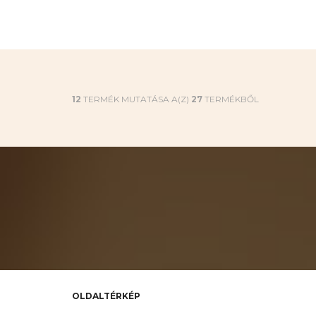
12
TERMÉK MUTATÁSA A(Z)
27
TERMÉKBŐL
OLDALTÉRKÉP