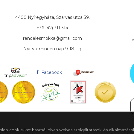
4400 Nyíregyháza, Szarvas utca 39.
+36 (42) 311 314
rendelesmokka@gmail.com
v
Nyitva: minden nap 9-18 –ig
Facebook
 honlap cookie-kat használ olyan webes szolgáltatások és alkalmazáso