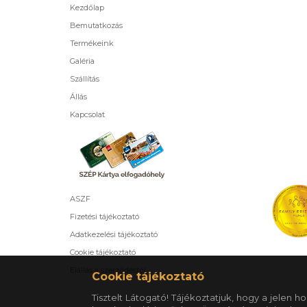
Kezdőlap
Bemutatkozás
Termékeink
Galéria
Szállítás
Állás
Kapcsolat
ASZF
Fizetési tájékoztató
Adatkezelési tájékoztató
Cookie tájékoztató
Elállás a szerződéstől
Cookie tájékoztató
Tisztelt Látogató! Tájékoztatjuk, hogy a jelen