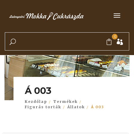
0
Á 003
Kezdőlap
Termékek
Figurás torták
Állatok
Á 003