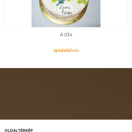
Á 034
Ajánlatkérés
OLDALTÉRKÉP