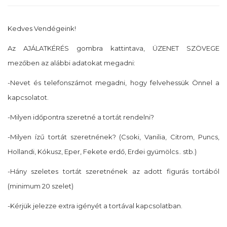
Kedves Vendégeink!
Az AJÁLATKÉRÉS gombra kattintava, ÜZENET SZÖVEGE
mezőben az alábbi adatokat megadni:
-Nevet és telefonszámot megadni, hogy felvehessük Önnel a
kapcsolatot.
-Milyen időpontra szeretné a tortát rendelni?
-Milyen ízű tortát szeretnének? (Csoki, Vanilia, Citrom, Puncs,
Hollandi, Kókusz, Eper, Fekete erdő, Erdei gyümölcs.. stb.)
-Hány szeletes tortát szeretnének az adott figurás tortából
(minimum 20 szelet)
-Kérjük jelezze extra igényét a tortával kapcsolatban.