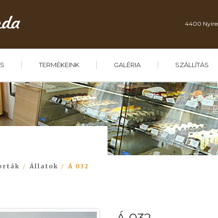
4400 Nyíre
S
TERMÉKEINK
GALÉRIA
SZÁLLÍTÁS
orták
Állatok
Á 032