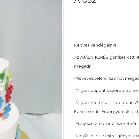
Á 032
Kedves Vendégeink!
Az AJÁLATKÉRÉS gombra kattin
megadni:
-Nevet és telefonszámot megadn
-Milyen időpontra szeretné a tor
-Milyen ízű tortát szeretnének? 
Fekete erdő, Erdei gyümölcs.. st
-Hány szeletes tortát szeretnéne
-Kérjük jelezze extra igényét a 