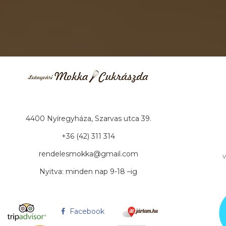
4400 Nyíregyháza, Szarvas utca 39.
+36 (42) 311 314
rendelesmokka@gmail.com
v
Nyitva: minden nap 9-18 –ig
Facebook