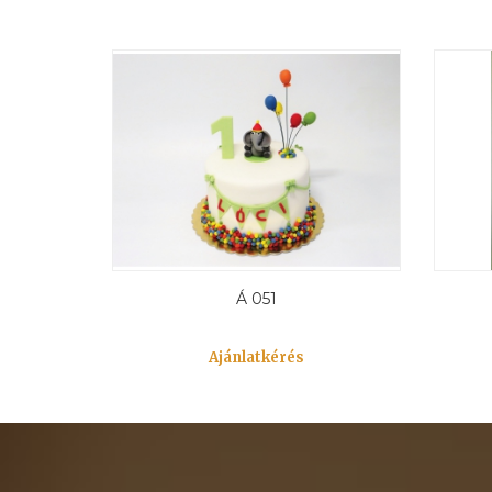
Á 051
Ajánlatkérés