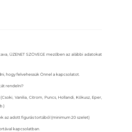
tava, ÜZENET SZÖVEGE mezőben az alábbi adatokat
i, hogy felvehessük Önnel a kapcsolatot.
tát rendelni?
(Csoki, Vanilia, Citrom, Puncs, Hollandi, Kókusz, Eper,
b.)
k az adott figurás tortából (minimum 20 szelet)
tortával kapcsolatban.