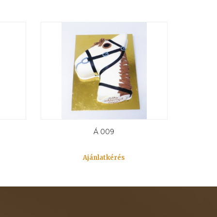
Á 009
Ajánlatkérés