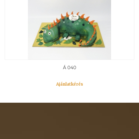
Á 040
Ajánlatkérés