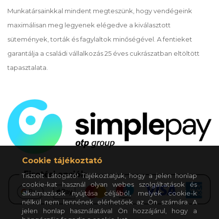
Munkatársainkkal mindent megteszünk, hogy vendégeink
maximálisan meg legyenek elégedve a kiválasztott
sütemények, torták és fagylaltok minőségével. A fentieket
garantálja a családi vállalkozás 25 éves cukrászatban eltöltött
tapasztalata.
Cookie tájékoztató
Tisztelt Látogató! Tájékoztatjuk, hogy a jelen honlap
cookie-kat használ olyan webes szolgáltatások és
alkalmazások nyújtása céljából, melyek cookie-k
nélkül nem lennének elérhetőek az Ön számára. A
jelen honlap használatával Ön hozzájárul, hogy a