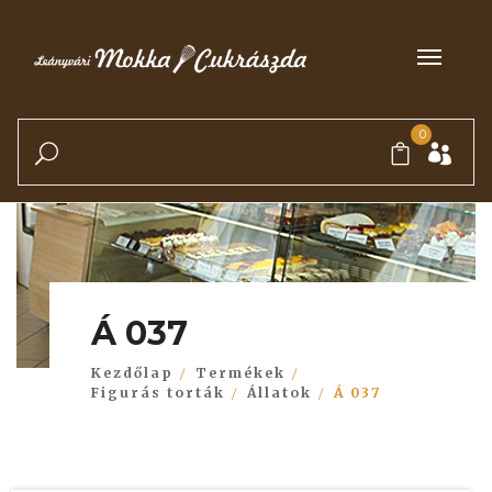
0
Á 037
Kezdőlap
Termékek
Figurás torták
Állatok
Á 037