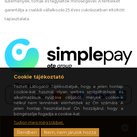
sütemények, torták és fagylaltok minőségével. A fentieket
garantálja a családi vállalkozás 25 éves cukrászatban eltöltött
tapasztalata.
Cookie tájékoztató
Tisztelt Látogató! Tájékoztatjuk, hogy a jelen honlap
cookie-kat használ olyan webes szolgáltatások és
alkalmazások nyújtása céljából, melyek cookie-k
nélkül nem lennének elérhetőek az Ön számára. A
jelen honlap használatával Ön hozzájárul, hogy a
böngészője fogadja a cookie-kat.
Tudjon meg még többet.
© 2020 Mokka Cukrászda - Nyíregyháza. Minden jog fenntartva.
Rendben
Nem, nem járulok hozzá