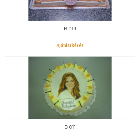
B 019
Ajánlatkérés
B 011