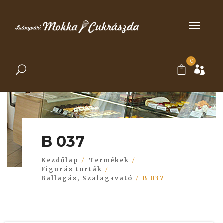
0
B 037
Kezdőlap
Termékek
Figurás torták
Ballagás, Szalagavató
B 037