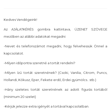
Kedves Vendégeink!
Az AJÁLATKÉRÉS gombra kattintava, ÜZENET SZÖVEGE
mezőben az alábbi adatokat megadni:
-Nevet és telefonszámot megadni, hogy felvehessük Önnel a
kapcsolatot.
-Milyen időpontra szeretné a tortát rendelni?
-Milyen ízű tortát szeretnének? (Csoki, Vanilia, Citrom, Puncs,
Hollandi, Kókusz, Eper, Fekete erdő, Erdei gyümölcs.. stb.)
-Hány szeletes tortát szeretnének az adott figurás tortából
(minimum 20 szelet)
-Kérjük jelezze extra igényét a tortával kapcsolatban.