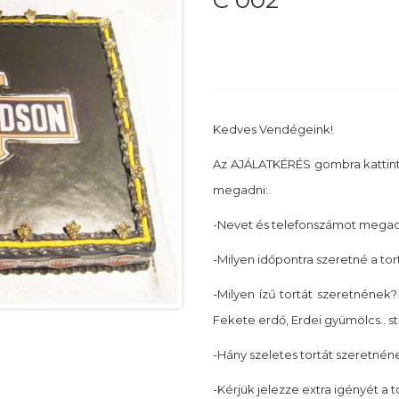
C 002
Kedves Vendégeink!
Az AJÁLATKÉRÉS gombra kattin
megadni:
-Nevet és telefonszámot megadn
-Milyen időpontra szeretné a tor
-Milyen ízű tortát szeretnének? 
Fekete erdő, Erdei gyümölcs.. st
-Hány szeletes tortát szeretnéne
-Kérjük jelezze extra igényét a 