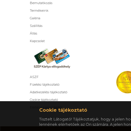
Bemutatkozás
Termékeink
Galéria
Szállítás
Állás
Kapcsolat
ASZF
Fizetési tájékoztató
Adatkezelési tájékoztató
Cookie tájékoztató
Elállás a szerződéstől
Cookie tájékoztató
Tisztelt Látogató! Tájékoztatjuk, hogy a jelen
lennének elérhetőek az Ön számára. A jelen hon