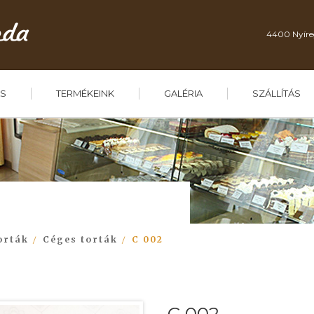
4400 Nyíre
S
TERMÉKEINK
GALÉRIA
SZÁLLÍTÁS
orták
Céges torták
C 002