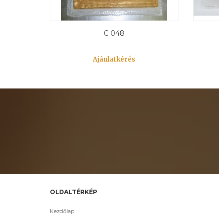
C 048
Ajánlatkérés
OLDALTÉRKÉP
Kezdőlap