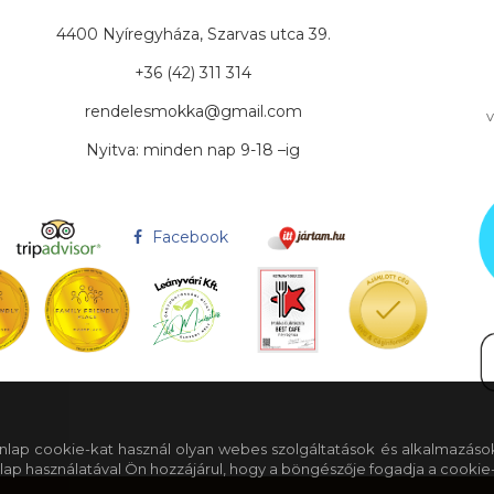
4400 Nyíregyháza, Szarvas utca 39.
+36 (42) 311 314
rendelesmokka@gmail.com
v
Nyitva: minden nap 9-18 –ig
Facebook
 honlap cookie-kat használ olyan webes szolgáltatások és alkalmazáso
lap használatával Ön hozzájárul, hogy a böngészője fogadja a cookie-