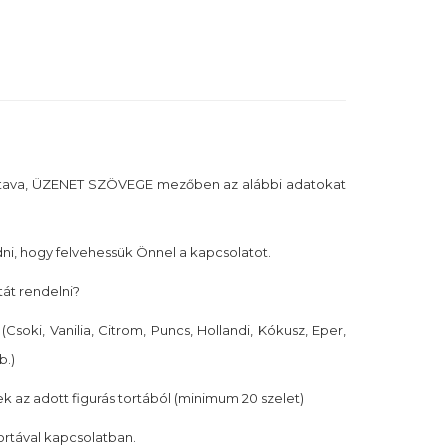
tava, ÜZENET SZÖVEGE mezőben az alábbi adatokat
i, hogy felvehessük Önnel a kapcsolatot.
tát rendelni?
(Csoki, Vanilia, Citrom, Puncs, Hollandi, Kókusz, Eper,
b.)
k az adott figurás tortából (minimum 20 szelet)
tortával kapcsolatban.