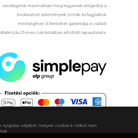
vendégeink maximálisan meg legyenek elégedve a
kiválasztott sütemények, torták és fagylaltok
minőségével. A fentieket garantálja a családi
állalkozás 25 éves cukrászatban eltöltött tapasztalata.
k nyújtása céljából, melyek cookie-k nélkül nem
kat.