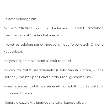
Kedves Vendégeink!
Az AJÁLATKÉRÉS gombra kattintava, ÜZENET SZÖVEGE
mezőben az alábbi adatokat megadni:
-Nevet és telefonszámot megadni, hogy felvehessük Önnel a
kapcsolatot.
-Milyen időpontra szeretné a tortát rendelni?
-Milyen ízű tortát szeretnének? (Csoki, Vanilia, Citrom, Puncs,
Hollandi, Kókusz, Eper, Fekete erdő, Erdei gyümölcs.. stb.)
-Hány szeletes tortát szeretnének az adott figurás tortából
(minimum 20 szelet)
-Kérjük jelezze extra igényét a tortával kapcsolatban.