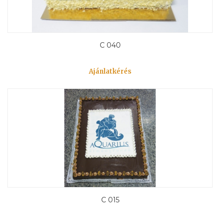
C 040
Ajánlatkérés
C 015