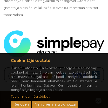
sütemények, torták és fagylaltok minőségével. A fentieket
garantálja a családi vállalkozás 25 éves cukrászatban eltöltött
tapasztalata.
Cookie tájékoztató
Tisztelt Látogató! Tájékoztatjuk, hogy a jelen honlap
cookie-kat használ olyan webes szolgáltatások és
alkalmazások nyújtása céljából, melyek cookie-k
nélkül nem lennének elérhetőek az Ön számára. A
jelen honlap használatával Ön hozzájárul, hogy a
böngészője fogadja a cookie-kat.
Tudjon meg még többet.
© 2020 Mokka Cukrászda - Nyíregyháza. Minden jog fenntartva.
Rendben
Nem, nem járulok hozzá