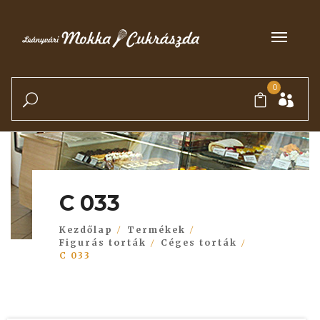
0
C 033
Kezdőlap
Termékek
Figurás torták
Céges torták
C 033