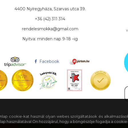
4400 Nyíregyháza, Szarvas utca 39.
+36 (42) 311 314
rendelesmokka@gmail.com
v
Nyitva: minden nap 9-18 –ig
Facebook
 honlap cookie-kat használ olyan webes szolgáltatások és alkalmazáso
lap használatával Ön hozzájárul, hogy a böngészője fogadja a cookie-