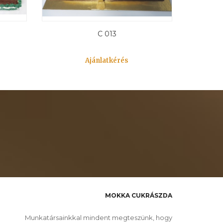
C 013
Ajánlatkérés
MOKKA CUKRÁSZDA
Munkatársainkkal mindent megteszünk, hogy