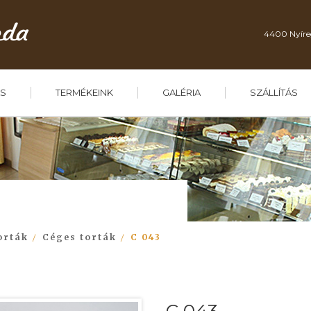
4400 Nyíre
S
TERMÉKEINK
GALÉRIA
SZÁLLÍTÁS
orták
Céges torták
C 043