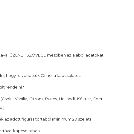
tava, ÜZENET SZÖVEGE mezőben az alábbi adatokat
i, hogy felvehessük Önnel a kapcsolatot.
tát rendelni?
(Csoki, Vanilia, Citrom, Puncs, Hollandi, Kókusz, Eper,
b.)
k az adott figurás tortából (minimum 20 szelet)
tortával kapcsolatban.