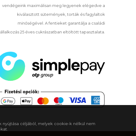
vendégeink maximálisan meg legyenek elégedve a
kiválasztott sütemények, torták és fagylaltok
minőségével. A fentieket garantálja a családi
állalkozás 25 éves cukrászatban eltöltött tapasztalata.
k nyújtása céljából, melyek cookie-k nélkül nem
kat.