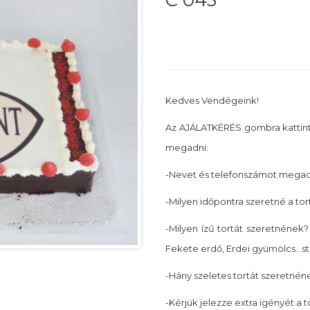
C 043
Kedves Vendégeink!
Az AJÁLATKÉRÉS gombra kattin
megadni:
-Nevet és telefonszámot megadn
-Milyen időpontra szeretné a tor
-Milyen ízű tortát szeretnének? 
Fekete erdő, Erdei gyümölcs.. st
-Hány szeletes tortát szeretnéne
-Kérjük jelezze extra igényét a 