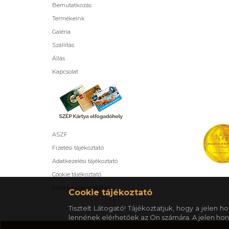
Bemutatkozás
Termékeink
Galéria
Szállítás
Állás
Kapcsolat
ASZF
Fizetési tájékoztató
Adatkezelési tájékoztató
Cookie tájékoztató
Elállás a szerződéstől
Cookie tájékoztató
Tisztelt Látogató! Tájékoztatjuk, hogy a jelen
lennének elérhetőek az Ön számára. A jelen hon