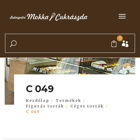
0
C 049
Kezdőlap
Termékek
Figurás torták
Céges torták
C 049