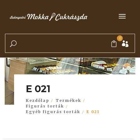
0
E 021
Kezdőlap
Termékek
Figurás torták
Egyéb figurás torták
E 021