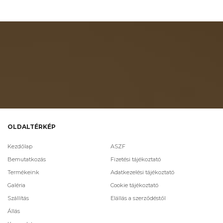
OLDALTÉRKÉP
Kezdőlap
ASZF
Bemutatkozás
Fizetési tájékoztató
Termékeink
Adatkezelési tájékoztató
Galéria
Cookie tájékoztató
Szállítás
Elállás a szerződéstől
Állás