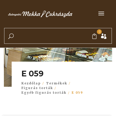
0
E 059
Kezdőlap
Termékek
Figurás torták
Egyéb figurás torták
E 059