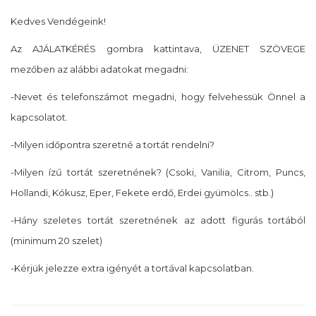
Kedves Vendégeink!
Az AJÁLATKÉRÉS gombra kattintava, ÜZENET SZÖVEGE
mezőben az alábbi adatokat megadni:
-Nevet és telefonszámot megadni, hogy felvehessük Önnel a
kapcsolatot.
-Milyen időpontra szeretné a tortát rendelni?
-Milyen ízű tortát szeretnének? (Csoki, Vanilia, Citrom, Puncs,
Hollandi, Kókusz, Eper, Fekete erdő, Erdei gyümölcs.. stb.)
-Hány szeletes tortát szeretnének az adott figurás tortából
(minimum 20 szelet)
-Kérjük jelezze extra igényét a tortával kapcsolatban.