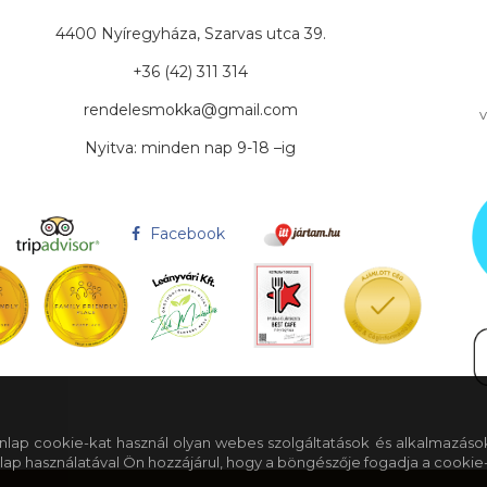
4400 Nyíregyháza, Szarvas utca 39.
+36 (42) 311 314
rendelesmokka@gmail.com
v
Nyitva: minden nap 9-18 –ig
Facebook
 honlap cookie-kat használ olyan webes szolgáltatások és alkalmazáso
lap használatával Ön hozzájárul, hogy a böngészője fogadja a cookie-