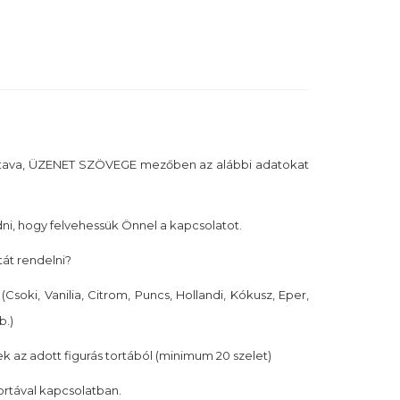
tava, ÜZENET SZÖVEGE mezőben az alábbi adatokat
i, hogy felvehessük Önnel a kapcsolatot.
tát rendelni?
(Csoki, Vanilia, Citrom, Puncs, Hollandi, Kókusz, Eper,
b.)
k az adott figurás tortából (minimum 20 szelet)
tortával kapcsolatban.