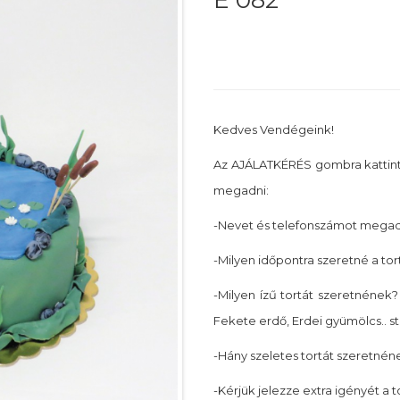
E 082
Kedves Vendégeink!
Az AJÁLATKÉRÉS gombra kattin
megadni:
-Nevet és telefonszámot megadn
-Milyen időpontra szeretné a tor
-Milyen ízű tortát szeretnének? 
Fekete erdő, Erdei gyümölcs.. st
-Hány szeletes tortát szeretnéne
-Kérjük jelezze extra igényét a 