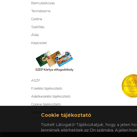
Bemutatkozás
Termékeink
Galéria
Szállítás
Állás
Kapcsolat
ASZF
Fizetési tájékoztató
Adatkezelési tájékoztató
Cookie tájékoztató
Elállás a szerződéstől
Cookie tájékoztató
Tisztelt Látogató! Tájékoztatjuk, hogy a jelen
lennének elérhetőek az Ön számára. A jelen hon