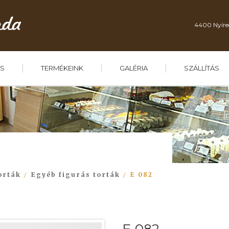
4400 Nyíre
S
TERMÉKEINK
GALÉRIA
SZÁLLÍTÁS
orták
Egyéb figurás torták
E 082