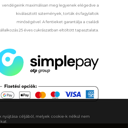
vendégeink maximálisan meg legyenek elégedve a
kiválasztott sütemények, torták és fagylaltok
minőségével. A fentieket garantálja a családi
állalkozás 25 éves cukrászatban eltöltött tapasztalata.
k nyújtása céljából, melyek cookie-k nélkül nem
kat.