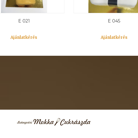
E 021
E 045
Ajánlatkérés
Ajánlatkérés