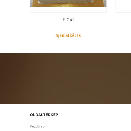
E 041
Ajánlatkérés
OLDALTÉRKÉP
Kezdőlap