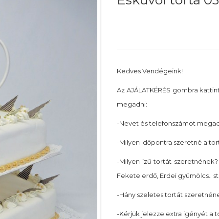
Esküvői torta 0
Kedves Vendégeink!
Az AJÁLATKÉRÉS gombra kattin
megadni:
-Nevet és telefonszámot megadn
-Milyen időpontra szeretné a tor
-Milyen ízű tortát szeretnének? 
Fekete erdő, Erdei gyümölcs.. st
-Hány szeletes tortát szeretnéne
-Kérjük jelezze extra igényét a 