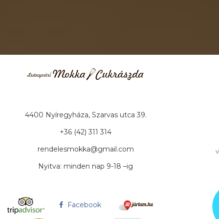
4400 Nyíregyháza, Szarvas utca 39.
+36 (42) 311 314
rendelesmokka@gmail.com
v
Nyitva: minden nap 9-18 –ig
Facebook