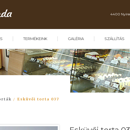
4400 Nyíre
S
TERMÉKEINK
GALÉRIA
SZÁLLÍTÁS
orták
Esküvői torta 037