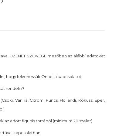
37
tava, ÜZENET SZÖVEGE mezőben az alábbi adatokat
i, hogy felvehessük Önnel a kapcsolatot.
tát rendelni?
(Csoki, Vanilia, Citrom, Puncs, Hollandi, Kókusz, Eper,
b.)
k az adott figurás tortából (minimum 20 szelet)
tortával kapcsolatban.