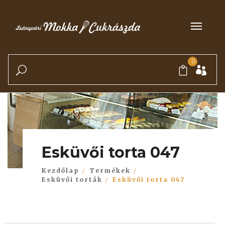
0
Esküvői torta 047
Kezdőlap
Termékek
Esküvői torták
Esküvői torta 047