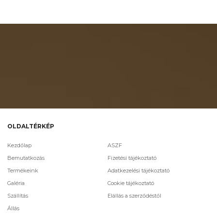
OLDALTÉRKÉP
Kezdőlap
ASZF
Bemutatkozás
Fizetési tájékoztató
Termékeink
Adatkezelési tájékoztató
Galéria
Cookie tájékoztató
Szállítás
Elállás a szerződéstől
Állás