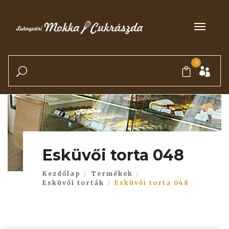
0
Esküvői torta 048
Kezdőlap
Termékek
Esküvői torták
Esküvői torta 048