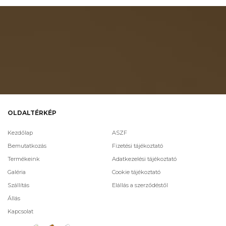
OLDALTÉRKÉP
Kezdőlap
ASZF
Bemutatkozás
Fizetési tájékoztató
Termékeink
Adatkezelési tájékoztató
Galéria
Cookie tájékoztató
Szállítás
Elállás a szerződéstől
Állás
Kapcsolat