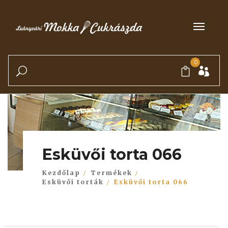
0
Esküvői torta 066
Kezdőlap
Termékek
Esküvői torták
Esküvői torta 066