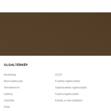
OLDALTÉRKÉP
Kezdőlap
ASZF
Bemutatkozás
Fizetési tájékoztató
Termékeink
Adatkezelési tájékoztató
Galéria
Cookie tájékoztató
Szállítás
Elállás a szerződéstől
Állás