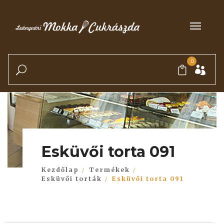
0
Esküvői torta 091
Kezdőlap
Termékek
Esküvői torták
Esküvői torta 091