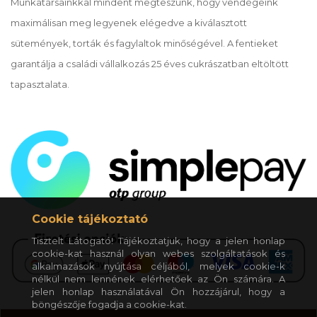
Munkatársainkkal mindent megteszünk, hogy vendégeink
maximálisan meg legyenek elégedve a kiválasztott
sütemények, torták és fagylaltok minőségével. A fentieket
garantálja a családi vállalkozás 25 éves cukrászatban eltöltött
tapasztalata.
Cookie tájékoztató
Tisztelt Látogató! Tájékoztatjuk, hogy a jelen honlap
cookie-kat használ olyan webes szolgáltatások és
alkalmazások nyújtása céljából, melyek cookie-k
nélkül nem lennének elérhetőek az Ön számára. A
jelen honlap használatával Ön hozzájárul, hogy a
böngészője fogadja a cookie-kat.