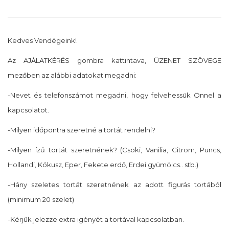
Kedves Vendégeink!
Az AJÁLATKÉRÉS gombra kattintava, ÜZENET SZÖVEGE
mezőben az alábbi adatokat megadni:
-Nevet és telefonszámot megadni, hogy felvehessük Önnel a
kapcsolatot.
-Milyen időpontra szeretné a tortát rendelni?
-Milyen ízű tortát szeretnének? (Csoki, Vanilia, Citrom, Puncs,
Hollandi, Kókusz, Eper, Fekete erdő, Erdei gyümölcs.. stb.)
-Hány szeletes tortát szeretnének az adott figurás tortából
(minimum 20 szelet)
-Kérjük jelezze extra igényét a tortával kapcsolatban.