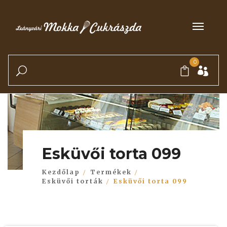
0
Esküvői torta 099
Kezdőlap
Termékek
Esküvői torták
Esküvői torta 099