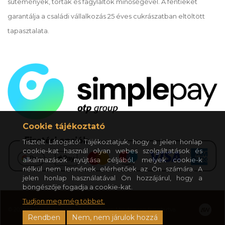
sütemények, torták és fagylaltok minőségével. A fentieket
garantálja a családi vállalkozás 25 éves cukrászatban eltöltött
tapasztalata.
Cookie tájékoztató
Tisztelt Látogató! Tájékoztatjuk, hogy a jelen honlap
cookie-kat használ olyan webes szolgáltatások és
alkalmazások nyújtása céljából, melyek cookie-k
nélkül nem lennének elérhetőek az Ön számára. A
jelen honlap használatával Ön hozzájárul, hogy a
böngészője fogadja a cookie-kat.
Tudjon meg még többet.
© 2020 Mokka Cukrászda - Nyíregyháza. Minden jog fenntartva.
Rendben
Nem, nem járulok hozzá