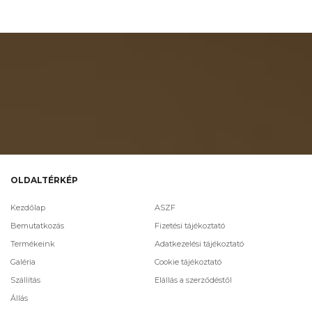
OLDALTÉRKÉP
Kezdőlap
ASZF
Bemutatkozás
Fizetési tájékoztató
Termékeink
Adatkezelési tájékoztató
Galéria
Cookie tájékoztató
Szállítás
Elállás a szerződéstől
Állás