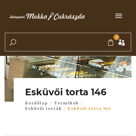
0
Esküvői torta 146
Kezdőlap
Termékek
Esküvői torták
Esküvői torta 146