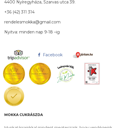
4400 Nyíregyháza, Szarvas utca 39.
+36 (42) 311 314
rendelesmokka@gmail.com
Nyitva: minden nap 9-18 –ig
Facebook
MOKKA CUKRÁSZDA
Munkatársainkkal mindent megteszünk, hogy vendégeink