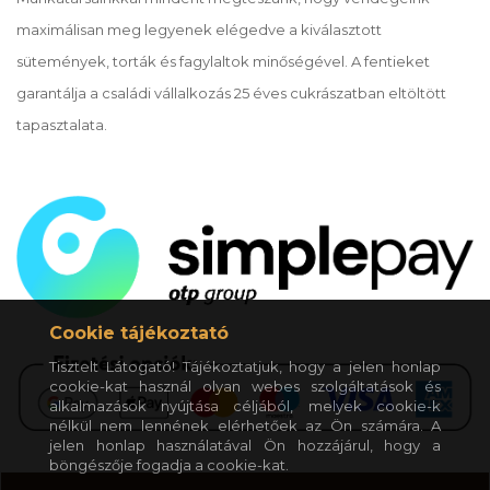
maximálisan meg legyenek elégedve a kiválasztott
sütemények, torták és fagylaltok minőségével. A fentieket
garantálja a családi vállalkozás 25 éves cukrászatban eltöltött
tapasztalata.
Cookie tájékoztató
Tisztelt Látogató! Tájékoztatjuk, hogy a jelen honlap
cookie-kat használ olyan webes szolgáltatások és
alkalmazások nyújtása céljából, melyek cookie-k
nélkül nem lennének elérhetőek az Ön számára. A
jelen honlap használatával Ön hozzájárul, hogy a
böngészője fogadja a cookie-kat.