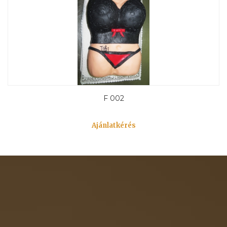
F 002
Ajánlatkérés