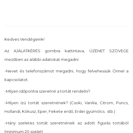
Kedves Vendégeink!
Az AJÁLATKÉRÉS gombra kattintava, ÜZENET SZÖVEGE
mezőben az alábbi adatokat megadni:
-Nevet és telefonszámot megadni, hogy felvehessük Önnel a
kapcsolatot.
-Milyen időpontra szeretné a tortát rendelni?
-Milyen ízű tortát szeretnének? (Csoki, Vanilia, Citrom, Puncs,
Hollandi, Kókusz, Eper, Fekete erdő, Erdei gyümölcs.. stb.)
-Hány szeletes tortát szeretnének az adott figurás tortából
(minimum 20 szelet)