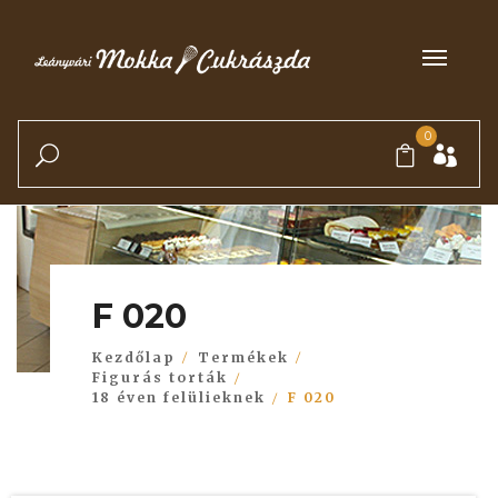
0
F 020
Kezdőlap
Termékek
Figurás torták
18 éven felülieknek
F 020