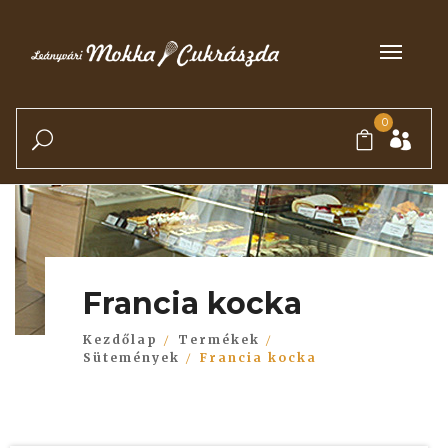
0
Francia kocka
Kezdőlap
Termékek
Sütemények
Francia kocka