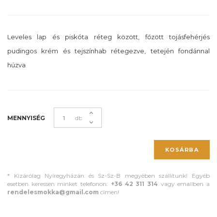
Leveles lap és piskóta réteg között, főzött tojásfehérjés
pudingos krém és tejszínhab rétegezve, tetején fondánnal
húzva
MENNYISÉG
db
KOSÁRBA
* Kizárólag Nyíregyházán és Sz-Sz-B megyében szállítunk! Egyéb
esetben keressen minket telefonon:
+36 42 311 314
vagy emailben a
rendelesmokka@gmail.com
címen!