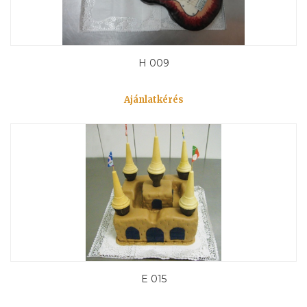
H 009
Ajánlatkérés
E 015