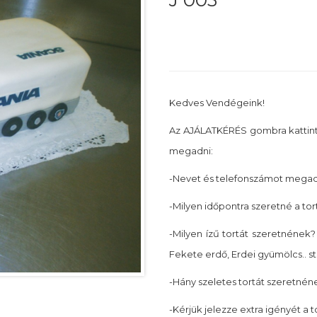
J 003
Kedves Vendégeink!
Az AJÁLATKÉRÉS gombra kattin
megadni:
-Nevet és telefonszámot megadn
-Milyen időpontra szeretné a tor
-Milyen ízű tortát szeretnének? 
Fekete erdő, Erdei gyümölcs.. st
-Hány szeletes tortát szeretnéne
-Kérjük jelezze extra igényét a 