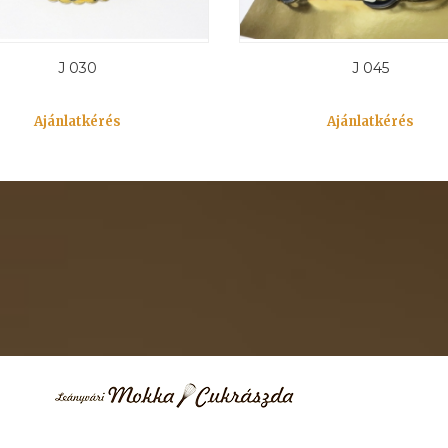
J 030
J 045
Ajánlatkérés
Ajánlatkérés