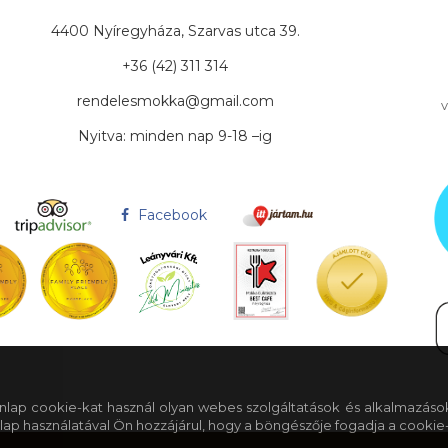
4400 Nyíregyháza, Szarvas utca 39.
+36 (42) 311 314
rendelesmokka@gmail.com
v
Nyitva: minden nap 9-18 –ig
Facebook
 honlap cookie-kat használ olyan webes szolgáltatások és alkalmazáso
lap használatával Ön hozzájárul, hogy a böngészője fogadja a cookie-