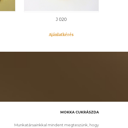
J 020
Ajánlatkérés
MOKKA CUKRÁSZDA
Munkatársainkkal mindent megteszünk, hogy