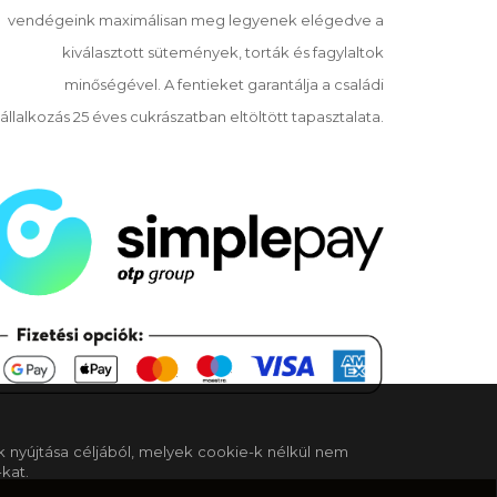
vendégeink maximálisan meg legyenek elégedve a
kiválasztott sütemények, torták és fagylaltok
minőségével. A fentieket garantálja a családi
állalkozás 25 éves cukrászatban eltöltött tapasztalata.
k nyújtása céljából, melyek cookie-k nélkül nem
kat.