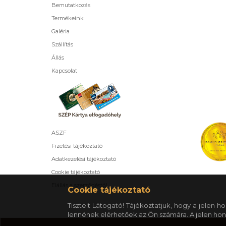
Bemutatkozás
Termékeink
Galéria
Szállítás
Állás
Kapcsolat
ASZF
Fizetési tájékoztató
Adatkezelési tájékoztató
Cookie tájékoztató
Elállás a szerződéstől
Cookie tájékoztató
Tisztelt Látogató! Tájékoztatjuk, hogy a jelen
lennének elérhetőek az Ön számára. A jelen hon