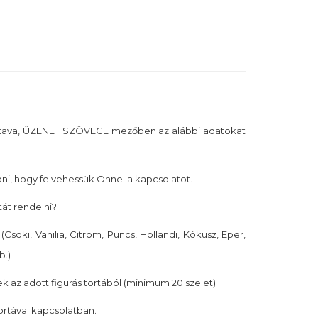
tava, ÜZENET SZÖVEGE mezőben az alábbi adatokat
i, hogy felvehessük Önnel a kapcsolatot.
tát rendelni?
(Csoki, Vanilia, Citrom, Puncs, Hollandi, Kókusz, Eper,
b.)
k az adott figurás tortából (minimum 20 szelet)
tortával kapcsolatban.