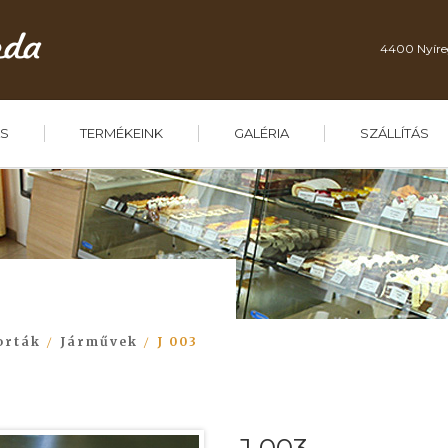
4400 Nyíre
S
TERMÉKEINK
GALÉRIA
SZÁLLÍTÁS
orták
Járművek
J 003