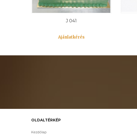
J 041
Ajánlatkérés
OLDALTÉRKÉP
Kezdőlap