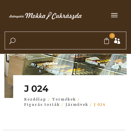
0
J 024
Kezdőlap
Termékek
Figurás torták
Járművek
J 024