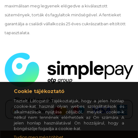
maximálisan meg legyenek elégedve a kiválasztott
sütemények, torták és fagylaltok minőségével. A fentieket
garantálja a családi vállalkozás 25 éves cukrászatban eltöltött
tapasztalata.
Cookie tájékoztató
Tisztelt Látogató! Tájékoztatjuk, hogy a jelen honlap
cookie-kat használ olyan webes szolgáltatások és
alkalmazások nyújtása céljából, melyek cookie-k
nélkül nem lennének elérhetőek az Ön számára. A
jelen honlap használatával Ön hozzájárul, hogy a
böngészője fogadja a cookie-kat.
Tudjon meg még többet.