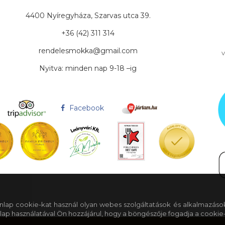
4400 Nyíregyháza, Szarvas utca 39.
+36 (42) 311 314
rendelesmokka@gmail.com
v
Nyitva: minden nap 9-18 –ig
Facebook
 honlap cookie-kat használ olyan webes szolgáltatások és alkalmazáso
lap használatával Ön hozzájárul, hogy a böngészője fogadja a cookie-