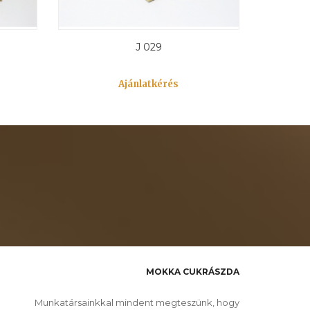
J 029
Ajánlatkérés
MOKKA CUKRÁSZDA
Munkatársainkkal mindent megteszünk, hogy