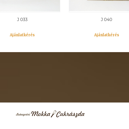
J 033
J 040
Ajánlatkérés
Ajánlatkérés