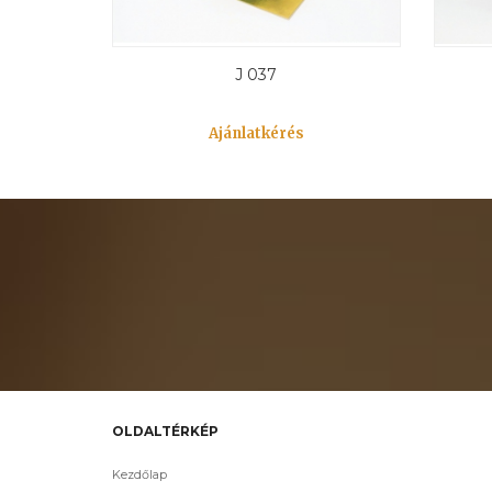
J 037
Ajánlatkérés
OLDALTÉRKÉP
Kezdőlap