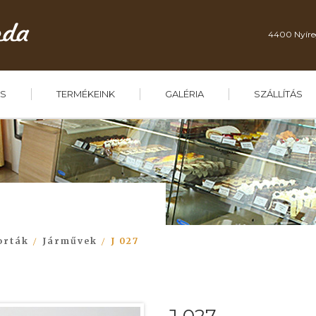
4400 Nyíre
S
TERMÉKEINK
GALÉRIA
SZÁLLÍTÁS
orták
Járművek
J 027