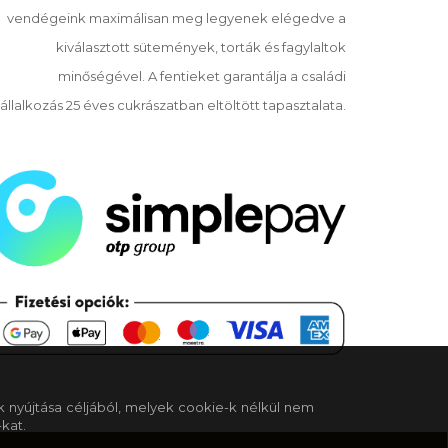
vendégeink maximálisan meg legyenek elégedve a
kiválasztott sütemények, torták és fagylaltok
minőségével. A fentieket garantálja a családi
állalkozás 25 éves cukrászatban eltöltött tapasztalata.
k nyújtása céljából, melyek cookie-k nélkül nem
kat.