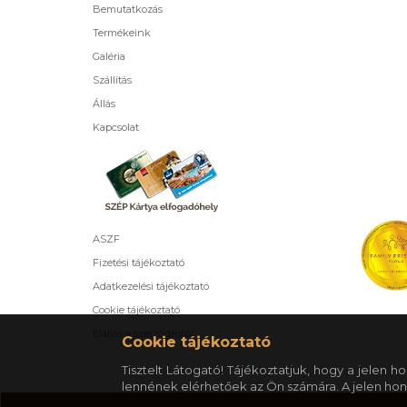
Bemutatkozás
Termékeink
Galéria
Szállítás
Állás
Kapcsolat
ASZF
Fizetési tájékoztató
Adatkezelési tájékoztató
Cookie tájékoztató
Elállás a szerződéstől
Cookie tájékoztató
Tisztelt Látogató! Tájékoztatjuk, hogy a jelen
lennének elérhetőek az Ön számára. A jelen hon