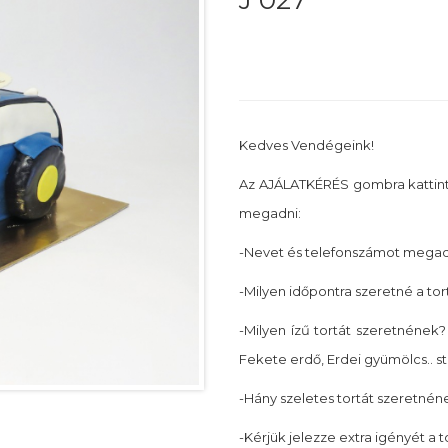
J 027
Kedves Vendégeink!
Az AJÁLATKÉRÉS gombra kattin
megadni:
-Nevet és telefonszámot megadn
-Milyen időpontra szeretné a tor
-Milyen ízű tortát szeretnének? 
Fekete erdő, Erdei gyümölcs.. st
-Hány szeletes tortát szeretnéne
-Kérjük jelezze extra igényét a 