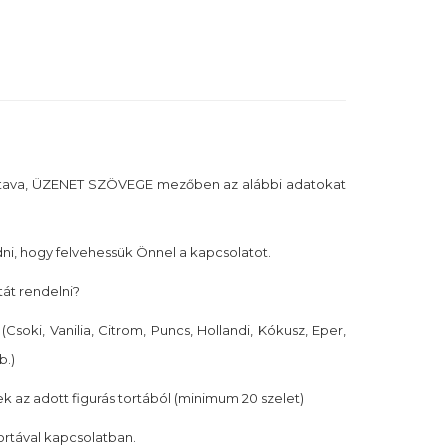
tava, ÜZENET SZÖVEGE mezőben az alábbi adatokat
i, hogy felvehessük Önnel a kapcsolatot.
tát rendelni?
(Csoki, Vanilia, Citrom, Puncs, Hollandi, Kókusz, Eper,
b.)
k az adott figurás tortából (minimum 20 szelet)
tortával kapcsolatban.