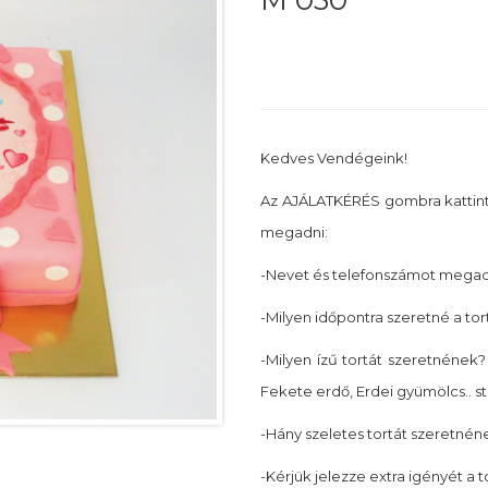
M 030
Kedves Vendégeink!
Az AJÁLATKÉRÉS gombra kattin
megadni:
-Nevet és telefonszámot megadn
-Milyen időpontra szeretné a tor
-Milyen ízű tortát szeretnének? 
Fekete erdő, Erdei gyümölcs.. st
-Hány szeletes tortát szeretnéne
-Kérjük jelezze extra igényét a 