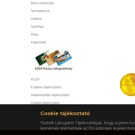
Bemutatkozás
Termékeink
Galéria
Szállítás
Állás
Kapcsolat
ASZF
Fizetési tájékoztató
Adatkezelési tájékoztató
Cookie tájékoztató
Elállás a szerződéstől
Cookie tájékoztató
Tisztelt Látogató! Tájékoztatjuk, hogy a jelen
lennének elérhetőek az Ön számára. A jelen hon