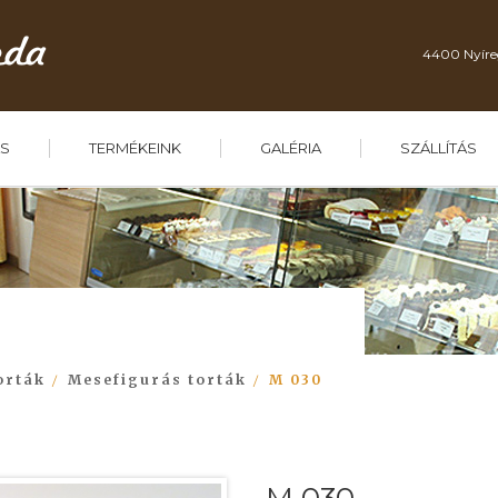
4400 Nyíre
S
TERMÉKEINK
GALÉRIA
SZÁLLÍTÁS
orták
Mesefigurás torták
M 030