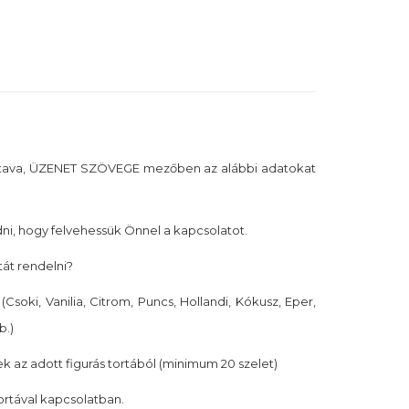
tava, ÜZENET SZÖVEGE mezőben az alábbi adatokat
i, hogy felvehessük Önnel a kapcsolatot.
tát rendelni?
(Csoki, Vanilia, Citrom, Puncs, Hollandi, Kókusz, Eper,
b.)
k az adott figurás tortából (minimum 20 szelet)
tortával kapcsolatban.