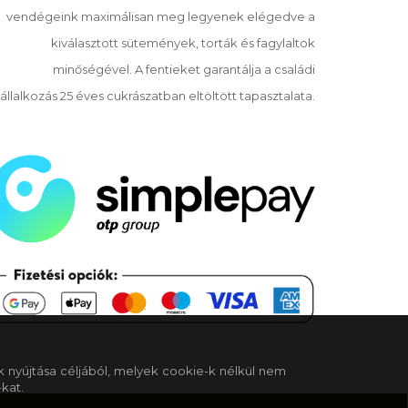
vendégeink maximálisan meg legyenek elégedve a
kiválasztott sütemények, torták és fagylaltok
minőségével. A fentieket garantálja a családi
állalkozás 25 éves cukrászatban eltöltött tapasztalata.
k nyújtása céljából, melyek cookie-k nélkül nem
kat.