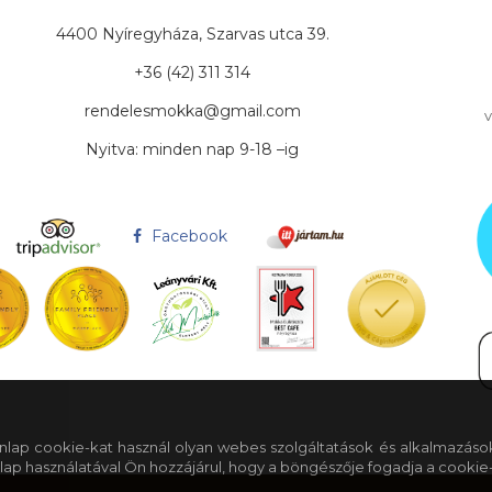
4400 Nyíregyháza, Szarvas utca 39.
+36 (42) 311 314
rendelesmokka@gmail.com
v
Nyitva: minden nap 9-18 –ig
Facebook
 honlap cookie-kat használ olyan webes szolgáltatások és alkalmazáso
lap használatával Ön hozzájárul, hogy a böngészője fogadja a cookie-