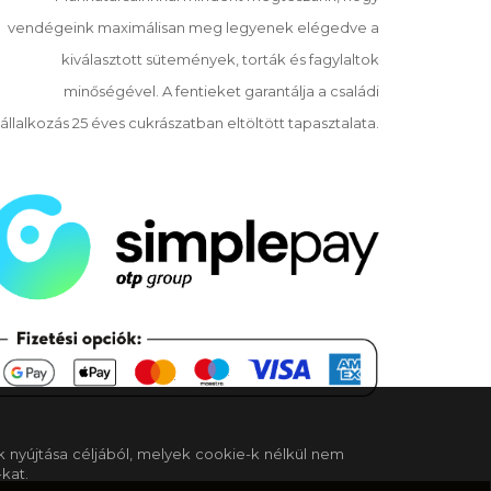
vendégeink maximálisan meg legyenek elégedve a
kiválasztott sütemények, torták és fagylaltok
minőségével. A fentieket garantálja a családi
állalkozás 25 éves cukrászatban eltöltött tapasztalata.
k nyújtása céljából, melyek cookie-k nélkül nem
kat.