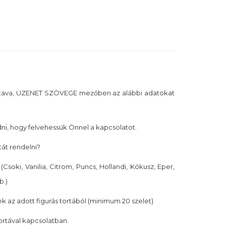
tava, ÜZENET SZÖVEGE mezőben az alábbi adatokat
i, hogy felvehessük Önnel a kapcsolatot.
tát rendelni?
(Csoki, Vanilia, Citrom, Puncs, Hollandi, Kókusz, Eper,
b.)
k az adott figurás tortából (minimum 20 szelet)
tortával kapcsolatban.