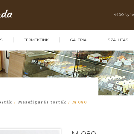
4400 Nyíre
S
TERMÉKEINK
GALÉRIA
SZÁLLÍTÁS
orták
Mesefigurás torták
M 080