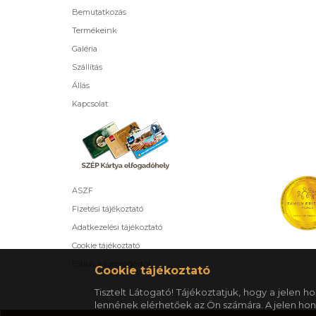
Bemutatkozás
Termékeink
Galéria
Szállítás
Állás
Kapcsolat
ASZF
Fizetési tájékoztató
Adatkezelési tájékoztató
Cookie tájékoztató
Elállás a szerződéstől
Cookie tájékoztató
Tisztelt Látogató! Tájékoztatjuk, hogy a jelen
lennének elérhetőek az Ön számára. A jelen hon