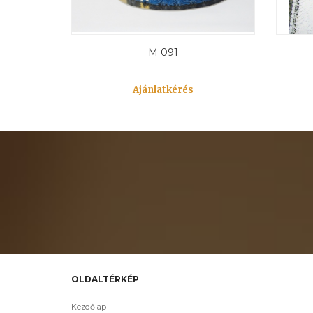
M 091
Ajánlatkérés
OLDALTÉRKÉP
Kezdőlap