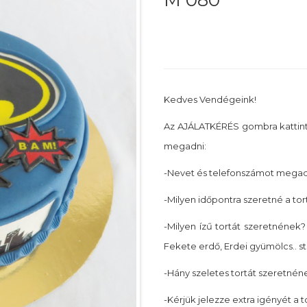
M 080
Kedves Vendégeink!
Az AJÁLATKÉRÉS gombra kattin
megadni:
-Nevet és telefonszámot megadn
-Milyen időpontra szeretné a tor
-Milyen ízű tortát szeretnének? 
Fekete erdő, Erdei gyümölcs.. st
-Hány szeletes tortát szeretnéne
-Kérjük jelezze extra igényét a 