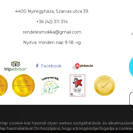
4400 Nyíregyháza, Szarvas utca 39.
+36 (42) 311 314
rendelesmokka@gmail.com
v
Nyitva: minden nap 9-18 –ig
Facebook
 honlap cookie-kat használ olyan webes szolgáltatások és alkalmazáso
lap használatával Ön hozzájárul, hogy a böngészője fogadja a cookie-