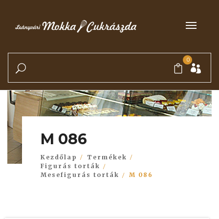
0
M 086
Kezdőlap
Termékek
Figurás torták
Mesefigurás torták
M 086