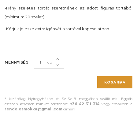
-Hány szeletes tortát szeretnének az adott figurás tortából
(minimum 20 szelet)
-Kérjük jelezze extra igényét a tortával kapcsolatban.
MENNYISÉG
db
KOSÁRBA
* Kizárólag Nyíregyházán és Sz-Sz-B megyében szállítunk! Egyéb
esetben keressen minket telefonon:
+36 42 311 314
vagy emailben a
rendelesmokka@gmail.com
címen!