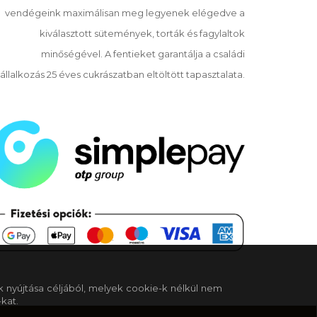
vendégeink maximálisan meg legyenek elégedve a
kiválasztott sütemények, torták és fagylaltok
minőségével. A fentieket garantálja a családi
állalkozás 25 éves cukrászatban eltöltött tapasztalata.
k nyújtása céljából, melyek cookie-k nélkül nem
kat.