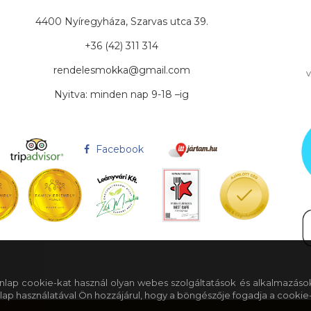
4400 Nyíregyháza, Szarvas utca 39.
+36 (42) 311 314
rendelesmokka@gmail.com
v
Nyitva: minden nap 9-18 –ig
Facebook
 honlap cookie-kat használ olyan webes szolgáltatások és alkalmazáso
lap használatával Ön hozzájárul, hogy a böngészője fogadja a cookie-