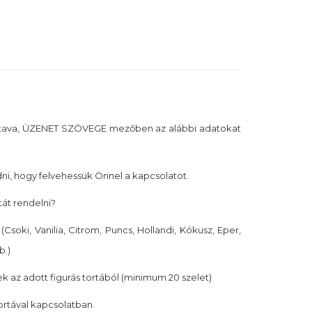
tava, ÜZENET SZÖVEGE mezőben az alábbi adatokat
i, hogy felvehessük Önnel a kapcsolatot.
tát rendelni?
(Csoki, Vanilia, Citrom, Puncs, Hollandi, Kókusz, Eper,
b.)
k az adott figurás tortából (minimum 20 szelet)
tortával kapcsolatban.