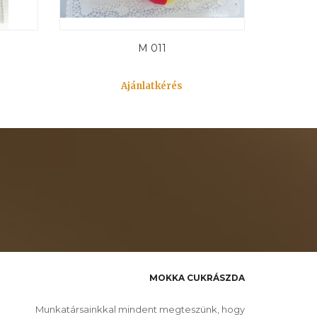
M 011
Ajánlatkérés
MOKKA CUKRÁSZDA
Munkatársainkkal mindent megteszünk, hogy