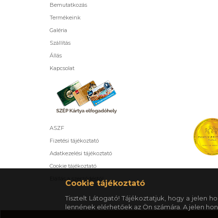
Bemutatkozás
Termékeink
Galéria
Szállítás
Állás
Kapcsolat
ASZF
Fizetési tájékoztató
Adatkezelési tájékoztató
Cookie tájékoztató
Elállás a szerződéstől
Cookie tájékoztató
Tisztelt Látogató! Tájékoztatjuk, hogy a jelen
lennének elérhetőek az Ön számára. A jelen hon