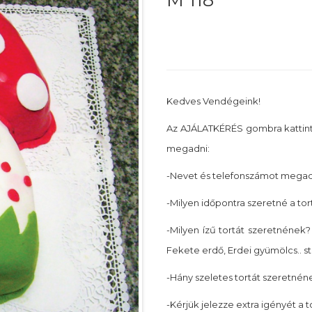
M 118
Kedves Vendégeink!
Az AJÁLATKÉRÉS gombra kattin
megadni:
-Nevet és telefonszámot megadn
-Milyen időpontra szeretné a tor
-Milyen ízű tortát szeretnének? 
Fekete erdő, Erdei gyümölcs.. st
-Hány szeletes tortát szeretnéne
-Kérjük jelezze extra igényét a 