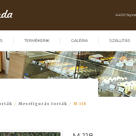
4400 Nyíre
S
TERMÉKEINK
GALÉRIA
SZÁLLÍTÁS
orták
Mesefigurás torták
M 118