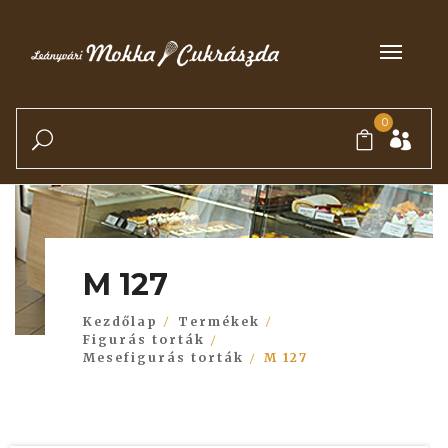
0
M 127
Kezdőlap
Termékek
Figurás torták
Mesefigurás torták
M 127