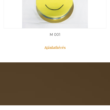
M 001
Ajánlatkérés