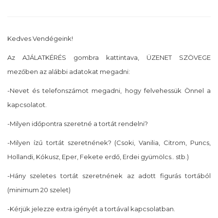
Kedves Vendégeink!
Az AJÁLATKÉRÉS gombra kattintava, ÜZENET SZÖVEGE
mezőben az alábbi adatokat megadni:
-Nevet és telefonszámot megadni, hogy felvehessük Önnel a
kapcsolatot.
-Milyen időpontra szeretné a tortát rendelni?
-Milyen ízű tortát szeretnének? (Csoki, Vanilia, Citrom, Puncs,
Hollandi, Kókusz, Eper, Fekete erdő, Erdei gyümölcs.. stb.)
-Hány szeletes tortát szeretnének az adott figurás tortából
(minimum 20 szelet)
-Kérjük jelezze extra igényét a tortával kapcsolatban.