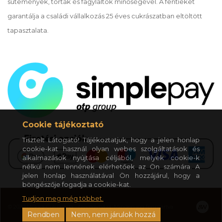
sütemények, torták és fagylaltok minőségével. A fentieket
garantálja a családi vállalkozás 25 éves cukrászatban eltöltött
tapasztalata.
Cookie tájékoztató
Tisztelt Látogató! Tájékoztatjuk, hogy a jelen honlap
cookie-kat használ olyan webes szolgáltatások és
alkalmazások nyújtása céljából, melyek cookie-k
nélkül nem lennének elérhetőek az Ön számára. A
jelen honlap használatával Ön hozzájárul, hogy a
böngészője fogadja a cookie-kat.
Tudjon meg még többet.
© 2020 Mokka Cukrászda - Nyíregyháza. Minden jog fenntartva.
Rendben
Nem, nem járulok hozzá