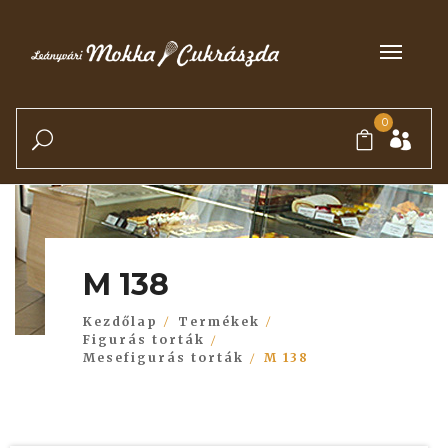
0
M 138
Kezdőlap
Termékek
Figurás torták
Mesefigurás torták
M 138