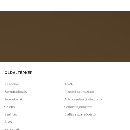
OLDALTÉRKÉP
Kezdőlap
ASZF
Bemutatkozás
Fizetési tájékoztató
Termékeink
Adatkezelési tájékoztató
Galéria
Cookie tájékoztató
Szállítás
Elállás a szerződéstől
Állás
Kapcsolat