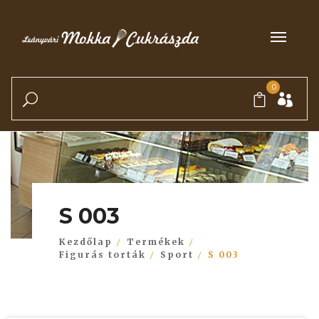
0
S 003
Kezdőlap
Termékek
Figurás torták
Sport
S 003