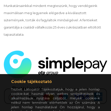
Munkatársainkkal mindent megteszünk, hogy vendégeink
maximálisan meg legyenek elégedve a kiválasztott
sütemények, torták és fagylaltok minőségével. A fentieket
garantálja a családi vállalkozás 25 éves cukrászatban eltöltött
tapasztalata.
Cookie tájékoztató
Tisztelt Látogató! Tájékoztatjuk, hogy a jelen honlap
cookie-kat használ olyan webes szolgáltatások és
alkalmazások nyújtása céljából, melyek cookie-k
nélkül nem lennének elérhetőek az Ön számára. A
jelen honlap használatával Ön hozzájárul, hogy a