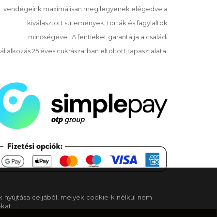
vendégeink maximálisan meg legyenek elégedve a
kiválasztott sütemények, torták és fagylaltok
minőségével. A fentieket garantálja a családi
állalkozás 25 éves cukrászatban eltöltött tapasztalata.
k nyújtása céljából, melyek cookie-k nélkül nem
kat.