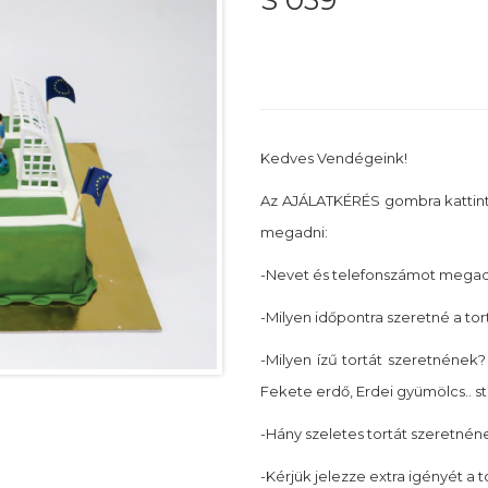
S 039
Kedves Vendégeink!
Az AJÁLATKÉRÉS gombra kattin
megadni:
-Nevet és telefonszámot megadn
-Milyen időpontra szeretné a tor
-Milyen ízű tortát szeretnének? 
Fekete erdő, Erdei gyümölcs.. st
-Hány szeletes tortát szeretnéne
-Kérjük jelezze extra igényét a 