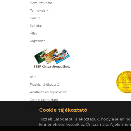
Bemutatkozás
Termékeink
Galéria
Szállítás
Állás
Kapcsolat
ASZF
Fizetési tájékoztató
Adatkezelési tájékoztató
Cookie tájékoztató
Elállás a szerződéstől
Cookie tájékoztató
Tisztelt Látogató! Tájékoztatjuk, hogy a jelen
lennének elérhetőek az Ön számára. A jelen hon