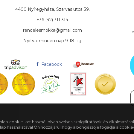
4400 Nyíregyháza, Szarvas utca 39.
+36 (42) 311 314
rendelesmokka@gmail.com
v
Nyitva: minden nap 9-18 –ig
Facebook
 honlap cookie-kat használ olyan webes szolgáltatások és alkalmazáso
lap használatával Ön hozzájárul, hogy a böngészője fogadja a cookie-