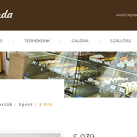
4400 Nyíre
S
TERMÉKEINK
GALÉRIA
SZÁLLÍTÁS
orták
Sport
S 039