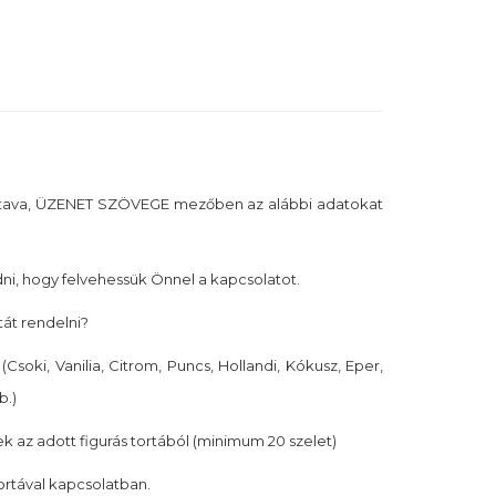
tava, ÜZENET SZÖVEGE mezőben az alábbi adatokat
i, hogy felvehessük Önnel a kapcsolatot.
tát rendelni?
(Csoki, Vanilia, Citrom, Puncs, Hollandi, Kókusz, Eper,
b.)
k az adott figurás tortából (minimum 20 szelet)
tortával kapcsolatban.