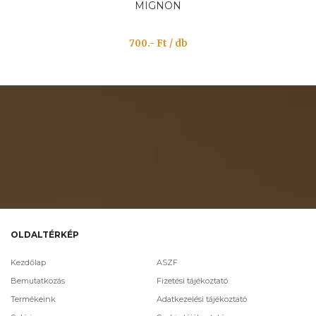
MIGNON
700.- Ft / db
OLDALTÉRKÉP
Kezdőlap
ASZF
Bemutatkozás
Fizetési tájékoztató
Termékeink
Adatkezelési tájékoztató