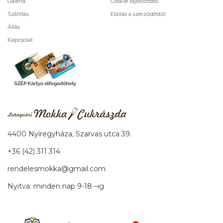
Galéria
Cookie tájékoztató
Szállítás
Elállás a szerződéstől
Állás
Kapcsolat
4400 Nyíregyháza, Szarvas utca 39.
+36 (42) 311 314
rendelesmokka@gmail.com
Nyitva: minden nap 9-18 –ig