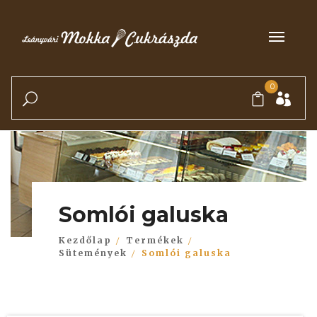
0
Somlói galuska
Kezdőlap
Termékek
Sütemények
Somlói galuska