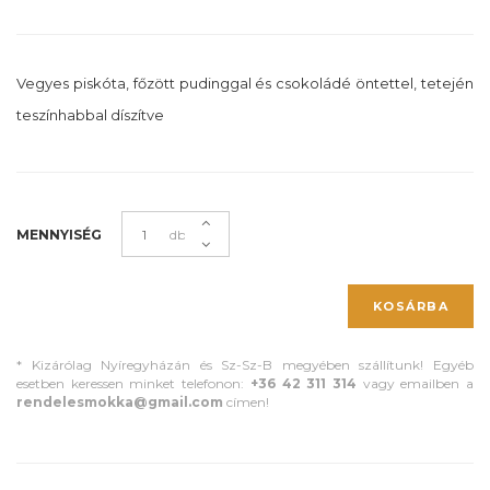
Vegyes piskóta, főzött pudinggal és csokoládé öntettel, tetején
teszínhabbal díszítve
MENNYISÉG
db
KOSÁRBA
* Kizárólag Nyíregyházán és Sz-Sz-B megyében szállítunk! Egyéb
esetben keressen minket telefonon:
+36 42 311 314
vagy emailben a
rendelesmokka@gmail.com
címen!