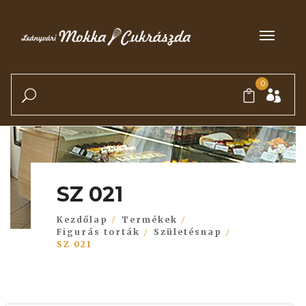
0
SZ 021
Kezdőlap
Termékek
Figurás torták
Születésnap
SZ 021