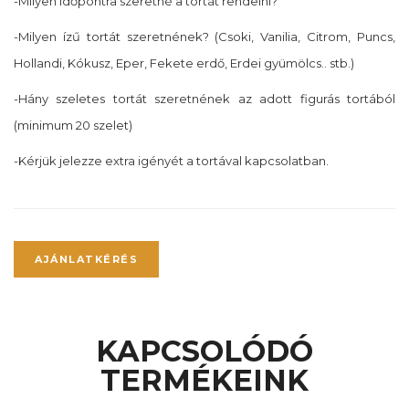
-Milyen időpontra szeretné a tortát rendelni?
-Milyen ízű tortát szeretnének? (Csoki, Vanilia, Citrom, Puncs,
Hollandi, Kókusz, Eper, Fekete erdő, Erdei gyümölcs.. stb.)
-Hány szeletes tortát szeretnének az adott figurás tortából
(minimum 20 szelet)
-Kérjük jelezze extra igényét a tortával kapcsolatban.
AJÁNLATKÉRÉS
KAPCSOLÓDÓ
TERMÉKEINK