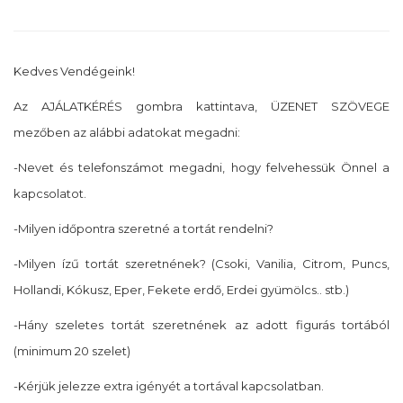
Kedves Vendégeink!
Az AJÁLATKÉRÉS gombra kattintava, ÜZENET SZÖVEGE
mezőben az alábbi adatokat megadni:
-Nevet és telefonszámot megadni, hogy felvehessük Önnel a
kapcsolatot.
-Milyen időpontra szeretné a tortát rendelni?
-Milyen ízű tortát szeretnének? (Csoki, Vanilia, Citrom, Puncs,
Hollandi, Kókusz, Eper, Fekete erdő, Erdei gyümölcs.. stb.)
-Hány szeletes tortát szeretnének az adott figurás tortából
(minimum 20 szelet)
-Kérjük jelezze extra igényét a tortával kapcsolatban.