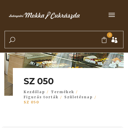
0
SZ 050
Kezdőlap
Termékek
Figurás torták
Születésnap
SZ 050