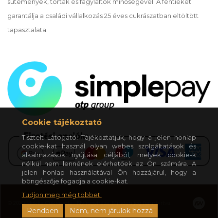
sütemények, torták és fagylaltok minőségével. A fentieket
garantálja a családi vállalkozás 25 éves cukrászatban eltöltött
tapasztalata.
Cookie tájékoztató
Tisztelt Látogató! Tájékoztatjuk, hogy a jelen honlap
cookie-kat használ olyan webes szolgáltatások és
alkalmazások nyújtása céljából, melyek cookie-k
nélkül nem lennének elérhetőek az Ön számára. A
jelen honlap használatával Ön hozzájárul, hogy a
böngészője fogadja a cookie-kat.
Tudjon meg még többet.
© 2020 Mokka Cukrászda - Nyíregyháza. Minden jog fenntartva.
Rendben
Nem, nem járulok hozzá