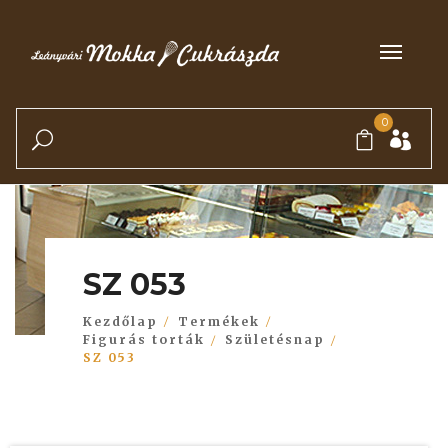
0
SZ 053
Kezdőlap
Termékek
Figurás torták
Születésnap
SZ 053