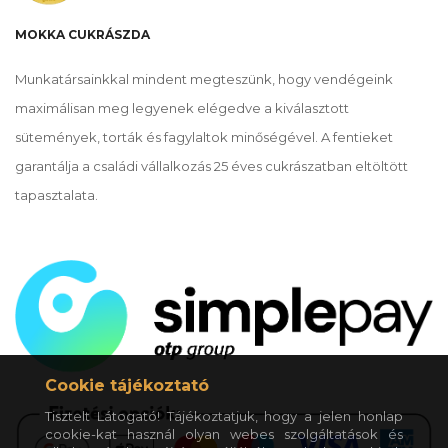
MOKKA CUKRÁSZDA
Munkatársainkkal mindent megteszünk, hogy vendégeink
maximálisan meg legyenek elégedve a kiválasztott
sütemények, torták és fagylaltok minőségével. A fentieket
garantálja a családi vállalkozás 25 éves cukrászatban eltöltött
tapasztalata.
Cookie tájékoztató
Tisztelt Látogató! Tájékoztatjuk, hogy a jelen honlap
cookie-kat használ olyan webes szolgáltatások és