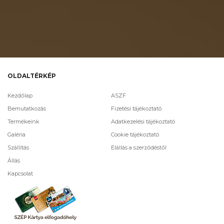
OLDALTÉRKÉP
Kezdőlap
ASZF
Bemutatkozás
Fizetési tájékoztató
Termékeink
Adatkezelési tájékoztató
Galéria
Cookie tájékoztató
Szállítás
Elállás a szerződéstől
Állás
Kapcsolat