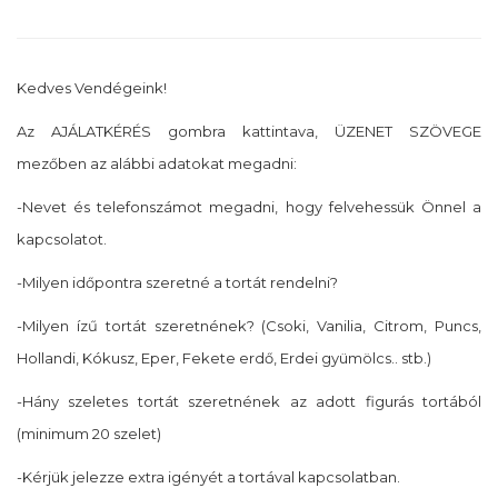
Kedves Vendégeink!
Az AJÁLATKÉRÉS gombra kattintava, ÜZENET SZÖVEGE
mezőben az alábbi adatokat megadni:
-Nevet és telefonszámot megadni, hogy felvehessük Önnel a
kapcsolatot.
-Milyen időpontra szeretné a tortát rendelni?
-Milyen ízű tortát szeretnének? (Csoki, Vanilia, Citrom, Puncs,
Hollandi, Kókusz, Eper, Fekete erdő, Erdei gyümölcs.. stb.)
-Hány szeletes tortát szeretnének az adott figurás tortából
(minimum 20 szelet)
-Kérjük jelezze extra igényét a tortával kapcsolatban.