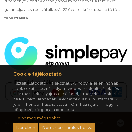
sütemények, torták és fagylaltok minőségével. A fentieket
garantálja a családi vállalkozás 25 éves cukrászatban eltöltött
tapasztalata.
Cookie tájékoztató
Tisztelt Látogató! Tájékoztatjuk, hogy a jelen honlap
cookie-kat használ olyan webes szolgáltatások és
alkalmazások nyújtása céljából, melyek cookie-k
nélkül nem lennének elérhetőek az Ön számára. A
jelen honlap használatával Ön hozzájárul, hogy a
böngészője fogadja a cookie-kat.
Tudjon meg még többet.
© 2020 Mokka Cukrászda - Nyíregyháza. Minden jog fenntartva.
Rendben
Nem, nem járulok hozzá