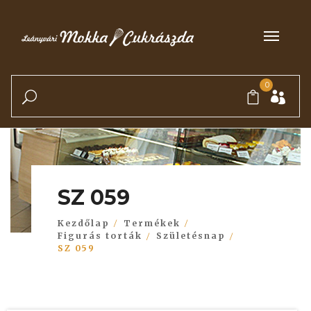
0
SZ 059
Kezdőlap
Termékek
Figurás torták
Születésnap
SZ 059