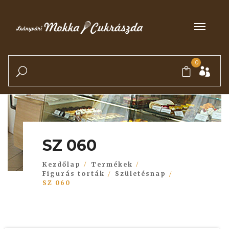
0
SZ 060
Kezdőlap
Termékek
Figurás torták
Születésnap
SZ 060