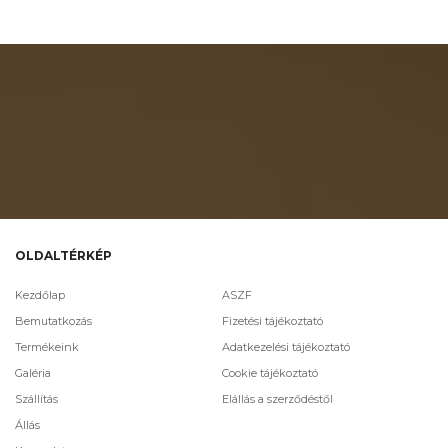
OLDALTÉRKÉP
Kezdőlap
ASZF
Bemutatkozás
Fizetési tájékoztató
Termékeink
Adatkezelési tájékoztató
Galéria
Cookie tájékoztató
Szállítás
Elállás a szerződéstől
Állás