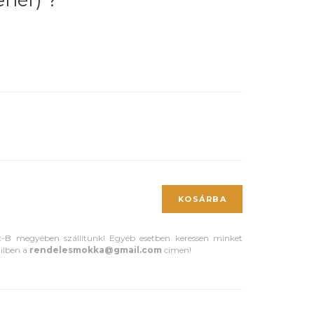
hér) ?
KOSÁRBA
z-B megyében szállítunk! Egyéb esetben keressen minket
ilben a
rendelesmokka@gmail.com
címen!