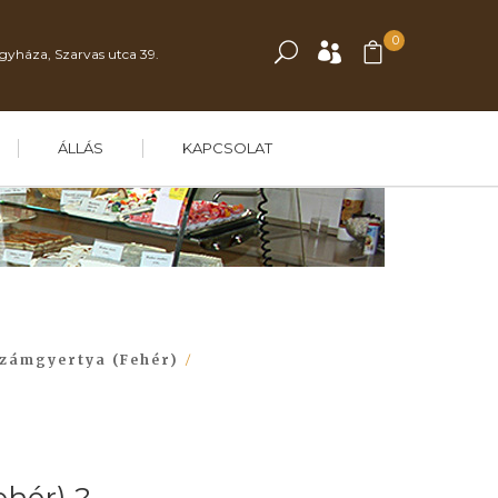
0
gyháza, Szarvas utca 39.
ÁLLÁS
KAPCSOLAT
zámgyertya (Fehér)