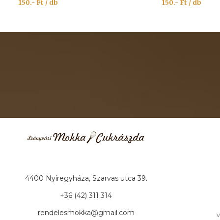
150.- Ft / db
150.- Ft / db
4400 Nyíregyháza, Szarvas utca 39.
+36 (42) 311 314
rendelesmokka@gmail.com
v