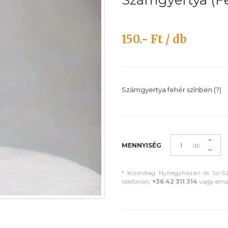
Számgyertya (Fe
150.- Ft / db
Számgyertya fehér színben (?)
MENNYISÉG
db
* Kizárólag Nyíregyházán és Sz-S
telefonon:
+36 42 311 314
vagy ema