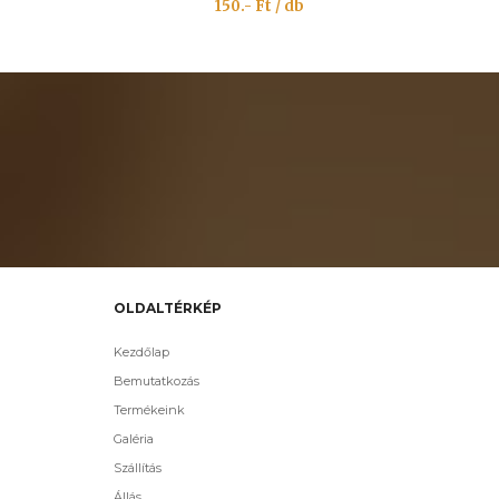
150.- Ft / db
OLDALTÉRKÉP
Kezdőlap
Bemutatkozás
Termékeink
Galéria
Szállítás
Állás