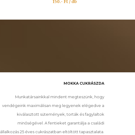
150.- Ft / db
MOKKA CUKRÁSZDA
Munkatársainkkal mindent megteszünk, hogy
vendégeink maximálisan meg legyenek elégedve a
kiválasztott sütemények, torták és fagylaltok
minőségével. A fentieket garantálja a családi
állalkozás 25 éves cukrászatban eltöltött tapasztalata.