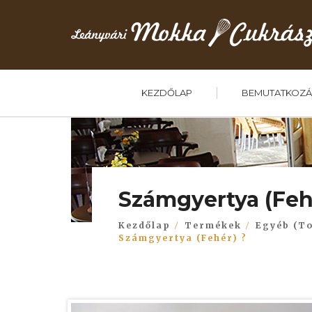
KEZDŐLAP
BEMUTATKOZÁ
Számgyertya (Feh
Kezdőlap
Termékek
Egyéb (To
Számgyertya (Fehér) ?