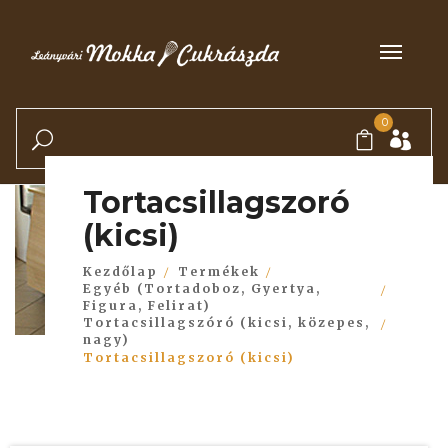
0
Tortacsillagszoró
(kicsi)
Kezdőlap
Termékek
Egyéb (Tortadoboz, Gyertya,
Figura, Felirat)
Tortacsillagszóró (kicsi, közepes,
nagy)
Tortacsillagszoró (kicsi)