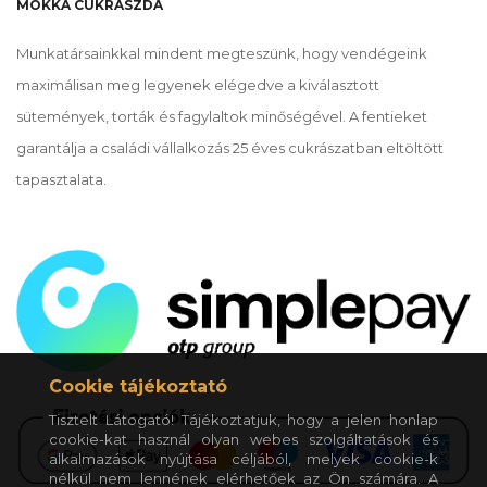
MOKKA CUKRÁSZDA
Munkatársainkkal mindent megteszünk, hogy vendégeink
maximálisan meg legyenek elégedve a kiválasztott
sütemények, torták és fagylaltok minőségével. A fentieket
garantálja a családi vállalkozás 25 éves cukrászatban eltöltött
tapasztalata.
Cookie tájékoztató
Tisztelt Látogató! Tájékoztatjuk, hogy a jelen honlap
cookie-kat használ olyan webes szolgáltatások és
alkalmazások nyújtása céljából, melyek cookie-k
nélkül nem lennének elérhetőek az Ön számára. A