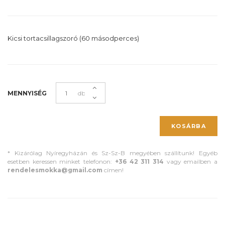
Kicsi tortacsillagszoró (60 másodperces)
MENNYISÉG
db
KOSÁRBA
* Kizárólag Nyíregyházán és Sz-Sz-B megyében szállítunk! Egyéb
esetben keressen minket telefonon:
+36 42 311 314
vagy emailben a
rendelesmokka@gmail.com
címen!