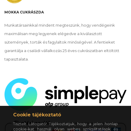
MOKKA CUKRÁSZDA
Munkatársainkkal mindent megteszünk, hogy vendégeink
maximálisan meg legyenek elégedve a kiválasztott
sütemények, torták és fagylaltok minőségével. A fentieket
garantálja a családi vállalkozás 25 éves cukrászatban eltöltött
tapasztalata.
Cookie tájékoztató
Tisztelt Látogató! Tájékoztatjuk, hogy a jelen honlap
cookie-kat használ olyan webes szolgáltatások és