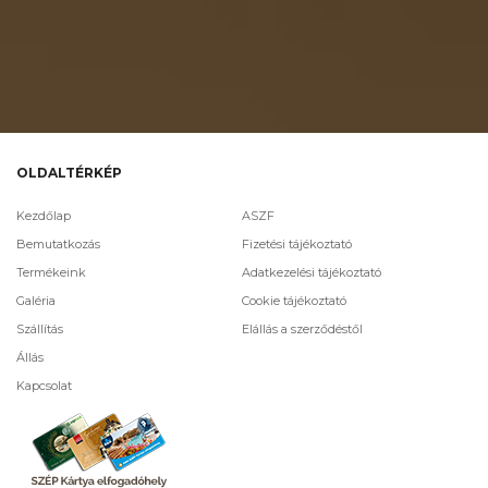
OLDALTÉRKÉP
Kezdőlap
ASZF
Bemutatkozás
Fizetési tájékoztató
Termékeink
Adatkezelési tájékoztató
Galéria
Cookie tájékoztató
Szállítás
Elállás a szerződéstől
Állás
Kapcsolat