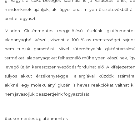
g, vagyis a cukorbetegek számára is jó választás lehet, de
mindenkinek ajánljuk, aki ügyel arra, milyen összetevőkből áll,
amit elfogyaszt.
Minden Gluténmentes megjelölésű ételünk gluténmentes
alapanyagból készül, viszont a 100 %-os mentességet sajnos
nem tudjuk garantálni. Mivel süteményeink gluténtartalmú
terméket, alapanyagokat felhasználó műhelyben készülnek, így
levegő útján keresztszennyeződés fordulhat elő. A kifejezetten
súlyos akkut érzékenységgel, allergiával kűzdők számára,
akiknél egy molekulányi glutén is heves reakciókat válthat ki,
nem javasoljuk desszertjeink fogyasztását.
#cukormentes #gluténmentes