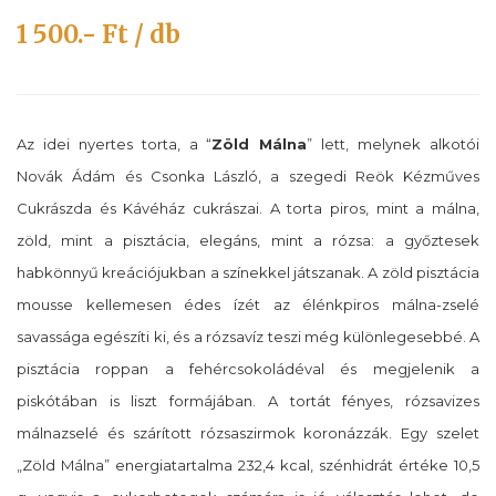
1 500.- Ft / db
Az idei nyertes torta, a “
Zöld Málna
” lett, melynek alkotói
Novák Ádám és Csonka László, a szegedi Reök Kézműves
Cukrászda és Kávéház cukrászai. A torta piros, mint a málna,
zöld, mint a pisztácia, elegáns, mint a rózsa: a győztesek
habkönnyű kreációjukban a színekkel játszanak. A zöld pisztácia
mousse kellemesen édes ízét az élénkpiros málna-zselé
savassága egészíti ki, és a rózsavíz teszi még különlegesebbé. A
pisztácia roppan a fehércsokoládéval és megjelenik a
piskótában is liszt formájában. A tortát fényes, rózsavizes
málnazselé és szárított rózsaszirmok koronázzák. Egy szelet
„Zöld Málna” energiatartalma 232,4 kcal, szénhidrát értéke 10,5