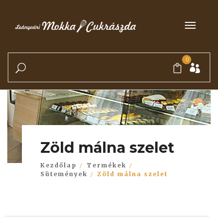
0
Zöld málna szelet
Kezdőlap
Termékek
Sütemények
Zöld málna szelet