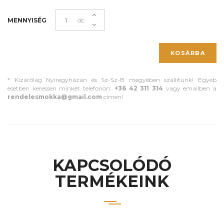
MENNYISÉG
db
KOSÁRBA
* Kizárólag Nyíregyházán és Sz-Sz-B megyében szállítunk! Egyéb
esetben keressen minket telefonon:
+36 42 311 314
vagy emailben a
rendelesmokka@gmail.com
címen!
KAPCSOLÓDÓ
TERMÉKEINK