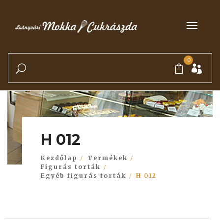
0
H 012
Kezdőlap
Termékek
Figurás torták
Egyéb figurás torták
H 012