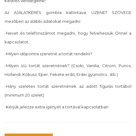
Kedves Vendégeink!
Az AJÁLATKÉRÉS gombra kattintava, ÜZENET SZÖVEGE
mezőben az alábbi adatokat megadni:
-Nevet és telefonszámot megadni, hogy felvehessük Önnel a
kapcsolatot.
-Milyen időpontra szeretné a tortát rendelni?
-Milyen ízű tortát szeretnének? (Csoki, Vanilia, Citrom, Puncs,
Hollandi, Kókusz, Eper, Fekete erdő, Erdei gyümölcs.. stb.)
-Hány szeletes tortát szeretnének az adott figurás tortából
(minimum 20 szelet)
-Kérjük jelezze extra igényét a tortával kapcsolatban.