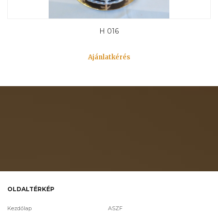
H 016
Ajánlatkérés
OLDALTÉRKÉP
Kezdőlap
ASZF