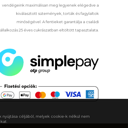
vendégeink maximálisan meg legyenek elégedve a
kiválasztott sütemények, torták és fagylaltok
minőségével. A fentieket garantálja a családi
állalkozás 25 éves cukrászatban eltöltött tapasztalata.
k nyújtása céljából, melyek cookie-k nélkül nem
kat.