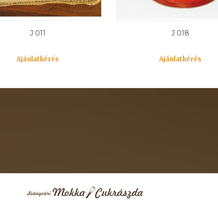
J 011
J 018
Ajánlatkérés
Ajánlatkérés