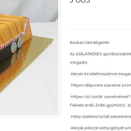
J 005
Kedves Vendégeink!
Az AJÁLATKÉRÉS gombra kattin
megadni:
-Nevet és telefonszámot megadn
-Milyen időpontra szeretné a tor
-Milyen ízű tortát szeretnének? 
Fekete erdő, Erdei gyümölcs.. st
-Hány szeletes tortát szeretnéne
-Kérjük jelezze extra igényét a 