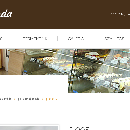
4400 Nyíre
S
TERMÉKEINK
GALÉRIA
SZÁLLÍTÁS
orták
Járművek
J 005