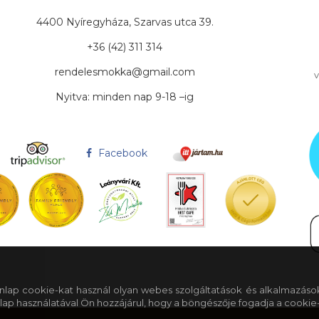
4400 Nyíregyháza, Szarvas utca 39.
+36 (42) 311 314
rendelesmokka@gmail.com
v
Nyitva: minden nap 9-18 –ig
Facebook
 honlap cookie-kat használ olyan webes szolgáltatások és alkalmazáso
lap használatával Ön hozzájárul, hogy a böngészője fogadja a cookie-