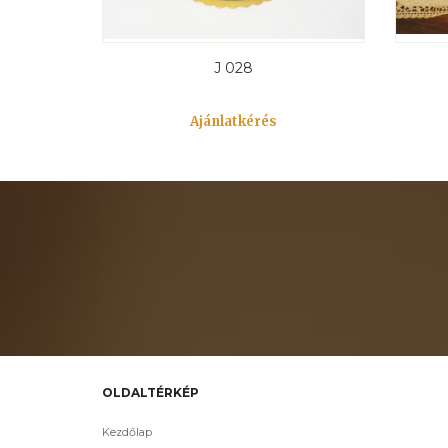
J 028
Ajánlatkérés
OLDALTÉRKÉP
Kezdőlap