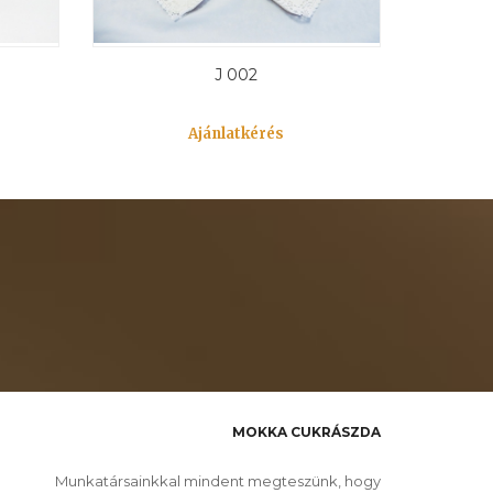
J 002
Ajánlatkérés
MOKKA CUKRÁSZDA
Munkatársainkkal mindent megteszünk, hogy