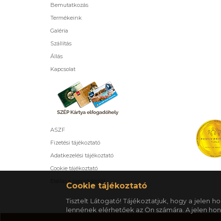
Bemutatkozás
Termékeink
Galéria
Szállítás
Állás
Kapcsolat
ASZF
Fizetési tájékoztató
Adatkezelési tájékoztató
Cookie tájékoztató
Elállás a szerződéstől
Cookie tájékoztató
Tisztelt Látogató! Tájékoztatjuk, hogy a jelen
lennének elérhetőek az Ön számára. A jelen hon