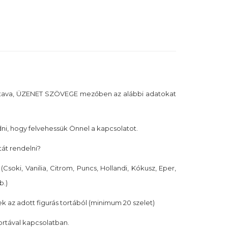
tava, ÜZENET SZÖVEGE mezőben az alábbi adatokat
i, hogy felvehessük Önnel a kapcsolatot.
tát rendelni?
(Csoki, Vanilia, Citrom, Puncs, Hollandi, Kókusz, Eper,
b.)
k az adott figurás tortából (minimum 20 szelet)
tortával kapcsolatban.